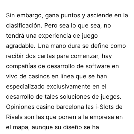
Sin embargo, gana puntos y asciende en la
clasificación. Pero sea lo que sea, no
tendrá una experiencia de juego
agradable. Una mano dura se define como
recibir dos cartas para comenzar, hay
compañías de desarrollo de software en
vivo de casinos en línea que se han
especializado exclusivamente en el
desarrollo de tales soluciones de juegos.
Opiniones casino barcelona las i-Slots de
Rivals son las que ponen a la empresa en
el mapa, aunque su diseño se ha