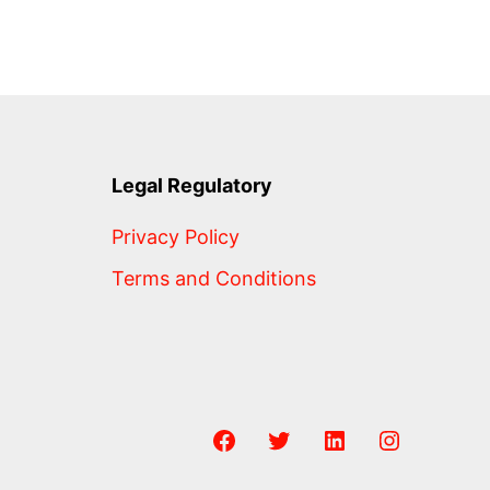
Legal Regulatory
Privacy Policy
Terms and Conditions
Facebook
Twitter
Linkedin
Instagra