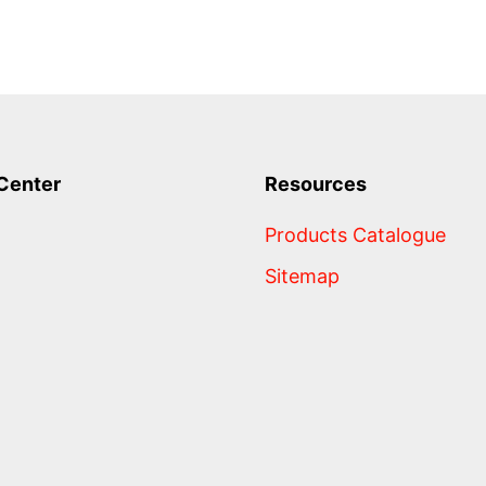
Center
Resources
Products Catalogue
Sitemap