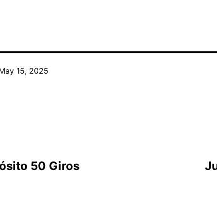
May 15, 2025
ósito 50 Giros
J