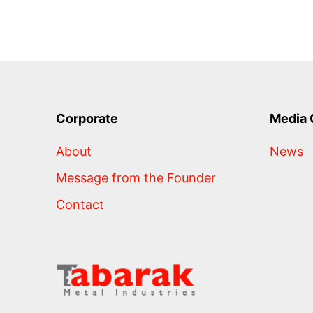
Corporate
Media 
About
News
Message from the Founder
Contact