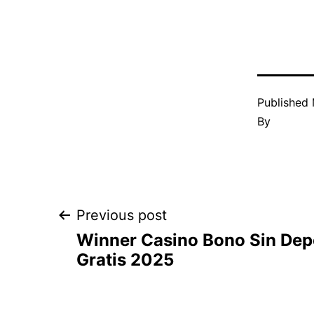
Published
By
Post
Previous post
Winner Casino Bono Sin Dep
navigation
Gratis 2025