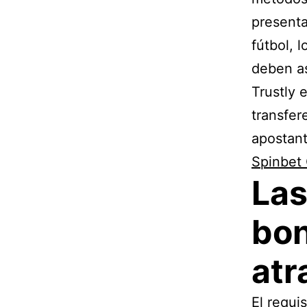
presenta
fútbol, 
deben a
Trustly 
transfer
apostant
Spinbet
Las
bon
atr
El requi