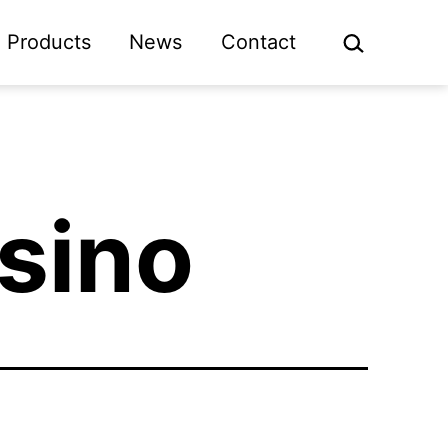
Search…
Products
News
Contact
sino