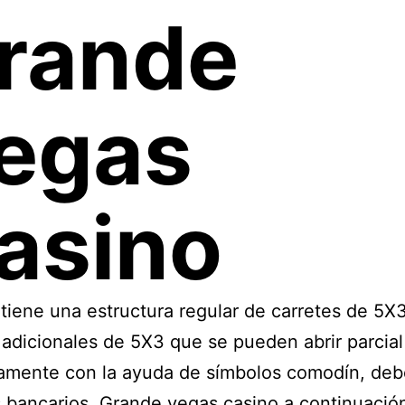
rande
egas
asino
 tiene una estructura regular de carretes de 5X3
 adicionales de 5X3 que se pueden abrir parcial
amente con la ayuda de símbolos comodín, deb
bancarios. Grande vegas casino a continuació