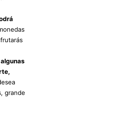
odrá
amonedas
frutarás
 algunas
te,
desea
s, grande