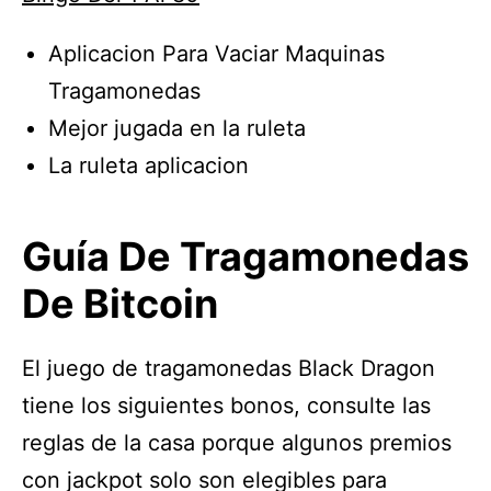
Aplicacion Para Vaciar Maquinas
Tragamonedas
Mejor jugada en la ruleta
La ruleta aplicacion
Guía De Tragamonedas
De Bitcoin
El juego de tragamonedas Black Dragon
tiene los siguientes bonos, consulte las
reglas de la casa porque algunos premios
con jackpot solo son elegibles para