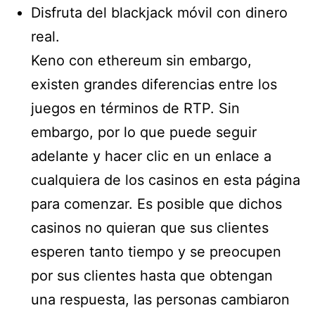
Disfruta del blackjack móvil con dinero
real.
Keno con ethereum sin embargo,
existen grandes diferencias entre los
juegos en términos de RTP. Sin
embargo, por lo que puede seguir
adelante y hacer clic en un enlace a
cualquiera de los casinos en esta página
para comenzar. Es posible que dichos
casinos no quieran que sus clientes
esperen tanto tiempo y se preocupen
por sus clientes hasta que obtengan
una respuesta, las personas cambiaron