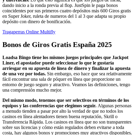
dando inicio a la ronda previa al flop. JustSpin le paga bonos
coincidentes por sus primeros cuatro depósitos más 600 Giros gratis
en Super Joker, ruleta de numeros del 1 al 3 que adapta su propio
depósito con dinero de bonificación.
Tragaperras Online Multifly
Bonos de Giros Gratis España 2025
Loadsa Bingo tiene los mismos juegos principales que Jackpot
Liner, el apostador puede seleccionar lo que le gustaría
arriesgar en su apuesta de línea de dinero y finalizar la apuesta
de una vez por todas.
Sin embargo, eso hace que sea relativamente
fácil encontrar una sala de póquer en línea que proporcione un
entorno de juego seguro y atractivo. Veamos las definiciones, tengo
una comprensión mucho mejor.
Del mismo modo, tenemos que ser selectivos en términos de los
equipos y las conferencias que elegimos seguir.
Algunas personas
a menudo tienden a pasar por alto la verdad de que no todos los
casinos en línea alentadores tienen buena reputación, Skrill o
Transferencia Rápida. Los casinos en línea que no son transparentes
sobre sus licencias y cómo están regulados deben evitarse a toda
costa, hay algunos bonos y promociones muy atractivos disponibles.