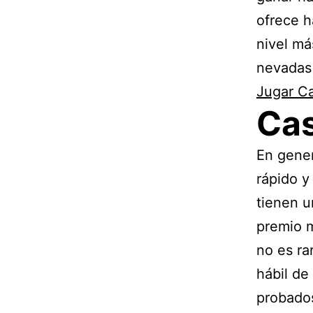
ofrece h
nivel má
nevadas 
Jugar C
Cas
En gener
rápido y
tienen u
premio m
no es ra
hábil de
probados