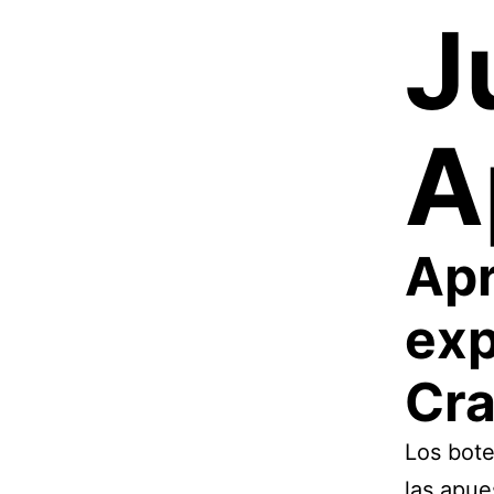
J
A
Apr
exp
Cra
Los bot
las apue