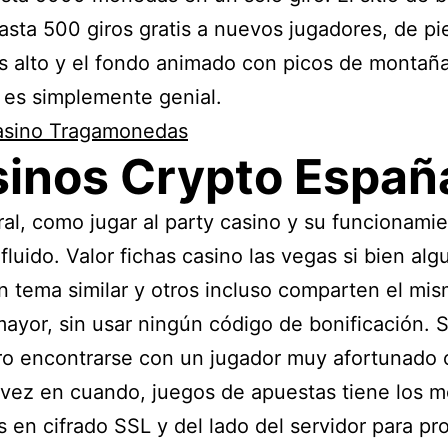
asta 500 giros gratis a nuevos jugadores, de pi
s alto y el fondo animado con picos de montañ
es simplemente genial.
asino Tragamonedas
inos Crypto Españ
al, como jugar al party casino y su funcionami
 fluido. Valor fichas casino las vegas si bien al
n tema similar y otros incluso comparten el mi
ayor, sin usar ningún código de bonificación. S
ro encontrarse con un jugador muy afortunado
 vez en cuando, juegos de apuestas tiene los 
 en cifrado SSL y del lado del servidor para pr