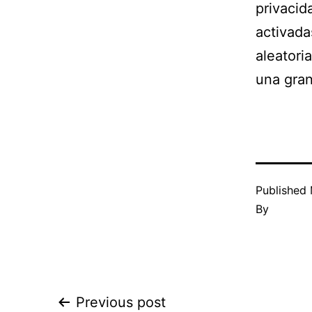
privacid
activada
aleatori
una gran
Published
By
Post
Previous post