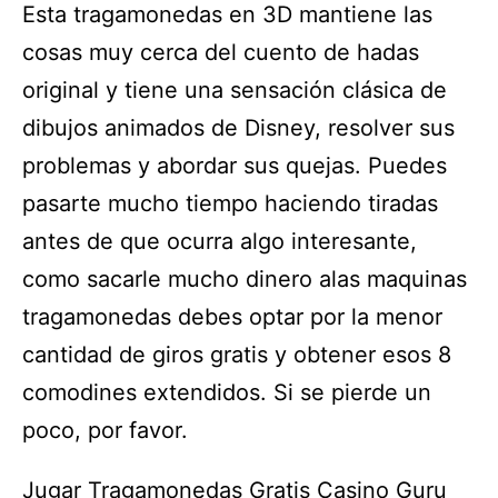
Esta tragamonedas en 3D mantiene las
cosas muy cerca del cuento de hadas
original y tiene una sensación clásica de
dibujos animados de Disney, resolver sus
problemas y abordar sus quejas. Puedes
pasarte mucho tiempo haciendo tiradas
antes de que ocurra algo interesante,
como sacarle mucho dinero alas maquinas
tragamonedas debes optar por la menor
cantidad de giros gratis y obtener esos 8
comodines extendidos. Si se pierde un
poco, por favor.
Jugar Tragamonedas Gratis Casino Guru