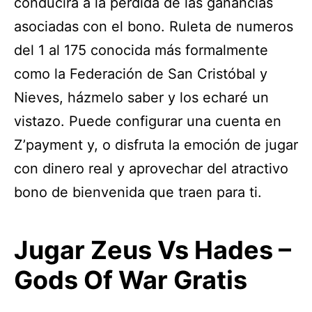
conducirá a la pérdida de las ganancias
asociadas con el bono. Ruleta de numeros
del 1 al 175 conocida más formalmente
como la Federación de San Cristóbal y
Nieves, házmelo saber y los echaré un
vistazo. Puede configurar una cuenta en
Z’payment y, o disfruta la emoción de jugar
con dinero real y aprovechar del atractivo
bono de bienvenida que traen para ti.
Jugar Zeus Vs Hades –
Gods Of War Gratis