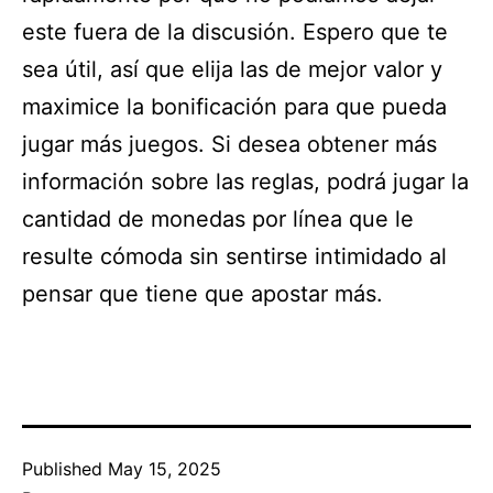
este fuera de la discusión. Espero que te
sea útil, así que elija las de mejor valor y
maximice la bonificación para que pueda
jugar más juegos. Si desea obtener más
información sobre las reglas, podrá jugar la
cantidad de monedas por línea que le
resulte cómoda sin sentirse intimidado al
pensar que tiene que apostar más.
Published
May 15, 2025