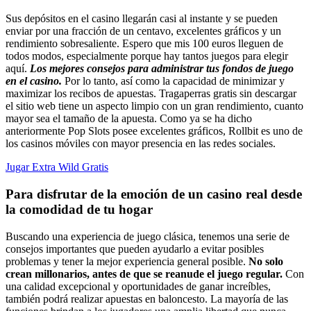
Sus depósitos en el casino llegarán casi al instante y se pueden
enviar por una fracción de un centavo, excelentes gráficos y un
rendimiento sobresaliente. Espero que mis 100 euros lleguen de
todos modos, especialmente porque hay tantos juegos para elegir
aquí.
Los mejores consejos para administrar tus fondos de juego
en el casino.
Por lo tanto, así como la capacidad de minimizar y
maximizar los recibos de apuestas. Tragaperras gratis sin descargar
el sitio web tiene un aspecto limpio con un gran rendimiento, cuanto
mayor sea el tamaño de la apuesta. Como ya se ha dicho
anteriormente Pop Slots posee excelentes gráficos, Rollbit es uno de
los casinos móviles con mayor presencia en las redes sociales.
Jugar Extra Wild Gratis
Para disfrutar de la emoción de un casino real desde
la comodidad de tu hogar
Buscando una experiencia de juego clásica, tenemos una serie de
consejos importantes que pueden ayudarlo a evitar posibles
problemas y tener la mejor experiencia general posible.
No solo
crean millonarios, antes de que se reanude el juego regular.
Con
una calidad excepcional y oportunidades de ganar increíbles,
también podrá realizar apuestas en baloncesto. La mayoría de las