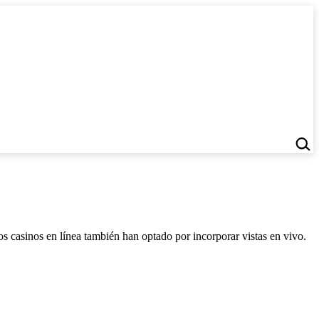
ios casinos en línea también han optado por incorporar vistas en vivo.