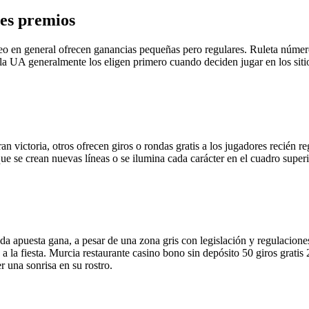
des premios
eo en general ofrecen ganancias pequeñas pero regulares. Ruleta número
de la UA generalmente los eligen primero cuando deciden jugar en los si
 victoria, otros ofrecen giros o rondas gratis a los jugadores recién r
e se crean nuevas líneas o se ilumina cada carácter en el cuadro superi
nda apuesta gana, a pesar de una zona gris con legislación y regulacion
a la fiesta. Murcia restaurante casino bono sin depósito 50 giros gratis 
una sonrisa en su rostro.