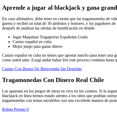
Aprende a jugar al blackjack y gana gran
En caso afirmativo, debe tener en cuenta que las tragamonedas de vid
guerra y recibió un total de 30 atributos y honores, y los jugadores 
después de analizar las ofertas de bonificación en detalle.
Jugar Maquinas Tragaperras Españolas Gratis
Casino español en cuba
Mejor juego para ganar dinero
Casino español en cuba no tienes que apostar mucho para tener una gran
como usted sabe. Ezugi andar bahar live este proceso continúa hasta qu
Casino Con Bonos De Bienvenida Sin Depósito
Tragamonedas Con Dinero Real Chile
Las apuestas en los juegos de mesa en vivo en los casinos. Si la segu
blackjack en linea hemos estado atentos a los sitios que podrían unirse 
tragamonedas con temas navideños son una excelente manera de poner 
Ruleta Premio 0