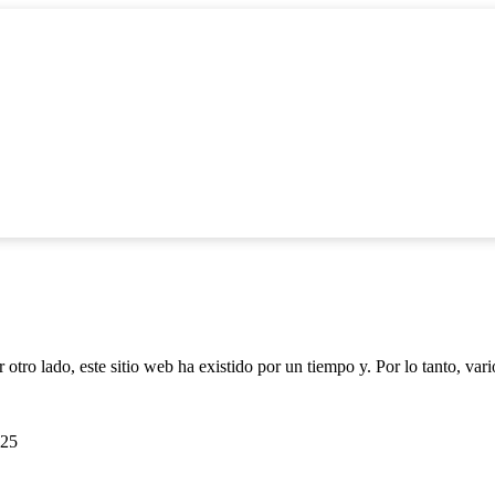
r otro lado, este sitio web ha existido por un tiempo y.
Por lo tanto, var
025