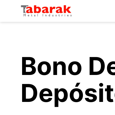
Skip
to
Tabarak
content
Metal
Industries
Bono De
Depósit