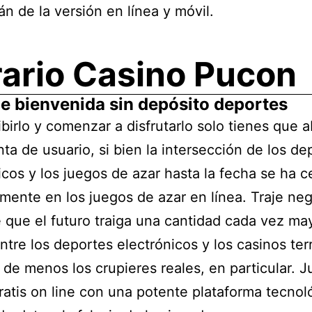
rán de la versión en línea y móvil.
ario Casino Pucon
e bienvenida sin depósito deportes
ibirlo y comenzar a disfrutarlo solo tienes que a
ta de usuario, si bien la intersección de los de
icos y los juegos de azar hasta la fecha se ha 
lmente en los juegos de azar en línea. Traje neg
 que el futuro traiga una cantidad cada vez ma
ntre los deportes electrónicos y los casinos ter
 de menos los crupieres reales, en particular. 
ratis on line con una potente plataforma tecnol