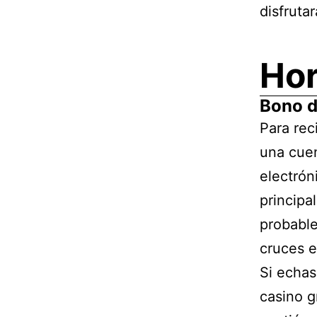
disfruta
Hor
Bono d
Para rec
una cuen
electrón
principa
probable
cruces e
Si echas
casino g