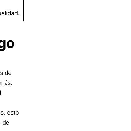
alidad.
ego
as de
emás,
l
s, esto
o de