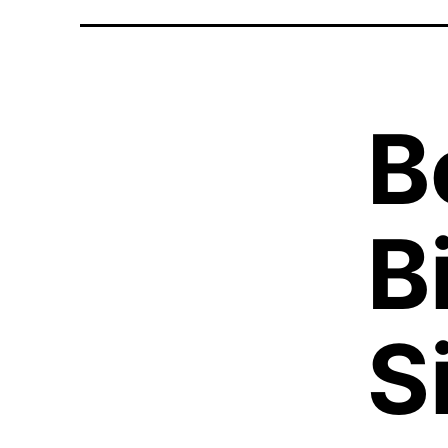
B
B
S