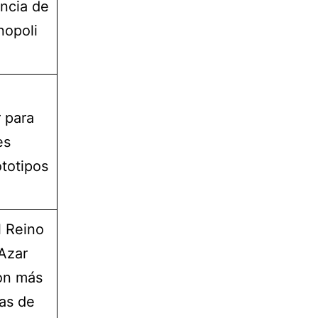
encia de
nopoli
r para
es
ototipos
l Reino
Azar
son más
as de