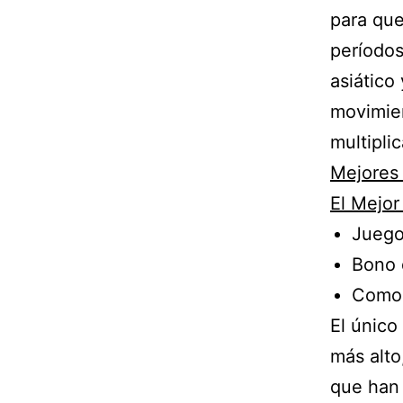
para que
períodos
asiático
movimien
multipli
Mejores 
El Mejor
Juego
Bono 
Como 
El único
más alt
que han 