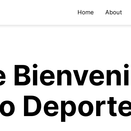
Home
About
 Bienveni
o Deport