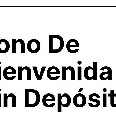
ono De
ienvenida
in Depósi