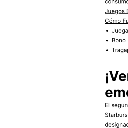
consumo 
Juegos 
Cómo Fu
Juega
Bono 
Tragap
¡Ve
emo
El segun
Starburs
designad