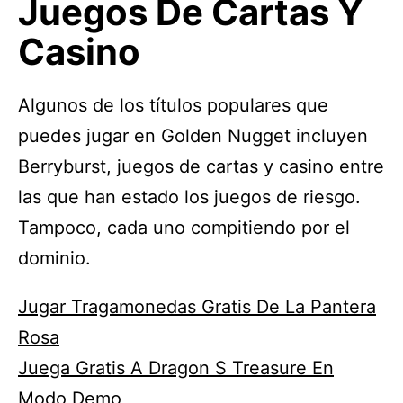
Juegos De Cartas Y
Casino
Algunos de los títulos populares que
puedes jugar en Golden Nugget incluyen
Berryburst, juegos de cartas y casino entre
las que han estado los juegos de riesgo.
Tampoco, cada uno compitiendo por el
dominio.
Jugar Tragamonedas Gratis De La Pantera
Rosa
Juega Gratis A Dragon S Treasure En
Modo Demo