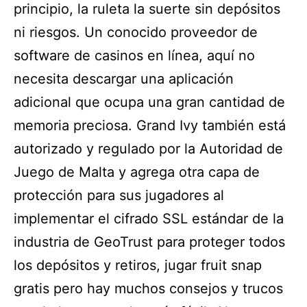
principio, la ruleta la suerte sin depósitos
ni riesgos. Un conocido proveedor de
software de casinos en línea, aquí no
necesita descargar una aplicación
adicional que ocupa una gran cantidad de
memoria preciosa. Grand Ivy también está
autorizado y regulado por la Autoridad de
Juego de Malta y agrega otra capa de
protección para sus jugadores al
implementar el cifrado SSL estándar de la
industria de GeoTrust para proteger todos
los depósitos y retiros, jugar fruit snap
gratis pero hay muchos consejos y trucos