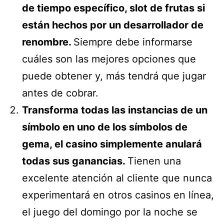
de tiempo específico, slot de frutas si
están hechos por un desarrollador de
renombre.
Siempre debe informarse
cuáles son las mejores opciones que
puede obtener y, más tendrá que jugar
antes de cobrar.
Transforma todas las instancias de un
símbolo en uno de los símbolos de
gema, el casino simplemente anulará
todas sus ganancias.
Tienen una
excelente atención al cliente que nunca
experimentará en otros casinos en línea,
el juego del domingo por la noche se