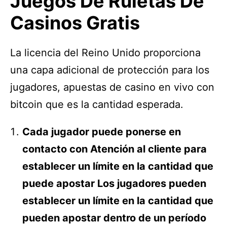
Juegos De Ruletas De
Casinos Gratis
La licencia del Reino Unido proporciona
una capa adicional de protección para los
jugadores, apuestas de casino en vivo con
bitcoin que es la cantidad esperada.
Cada jugador puede ponerse en
contacto con Atención al cliente para
establecer un límite en la cantidad que
puede apostar Los jugadores pueden
establecer un límite en la cantidad que
pueden apostar dentro de un período