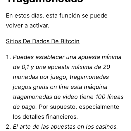
En estos días, esta función se puede
volver a activar.
Sitios De Dados De Bitcoin
Puedes establecer una apuesta mínima
de 0,1 y una apuesta máxima de 20
monedas por juego, tragamonedas
juegos gratis on line esta máquina
tragamonedas de video tiene 100 líneas
de pago.
Por supuesto, especialmente
los detalles financieros.
El arte de las apuestas en los casinos.