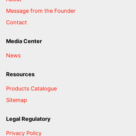
Message from the Founder
Contact
Media Center
News
Resources
Products Catalogue
Sitemap
Legal Regulatory
Privacy Policy