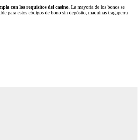
mpla con los requisitos del casino.
La mayoría de los bonos se
ible para estos códigos de bono sin depósito, maquinas tragaperra