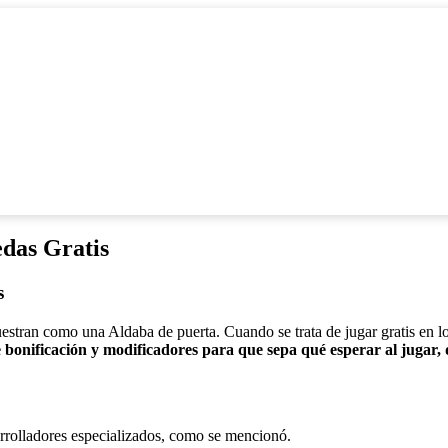
das Gratis
s
stran como una Aldaba de puerta. Cuando se trata de jugar gratis en lo
 bonificación y modificadores para que sepa qué esperar al jugar,
olladores especializados, como se mencionó.