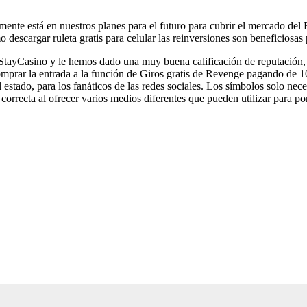
tivamente está en nuestros planes para el futuro para cubrir el mercad
 descargar ruleta gratis para celular las reinversiones son beneficiosas 
tayCasino y le hemos dado una muy buena calificación de reputación,
prar la entrada a la función de Giros gratis de Revenge pagando de 100
estado, para los fanáticos de las redes sociales. Los símbolos solo nece
orrecta al ofrecer varios medios diferentes que pueden utilizar para pon