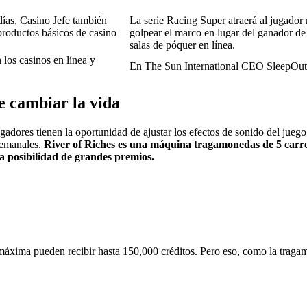
 días, Casino Jefe también
La serie Racing Super atraerá al jugador
roductos básicos de casino
golpear el marco en lugar del ganador de 
salas de póquer en línea.
 los casinos en línea y
En The Sun International CEO SleepOut, 
de cambiar la vida
ores tienen la oportunidad de ajustar los efectos de sonido del juego.
semanales.
River of Riches es una máquina tragamonedas de 5 carret
la posibilidad de grandes premios.
máxima pueden recibir hasta 150,000 créditos. Pero eso, como la traga