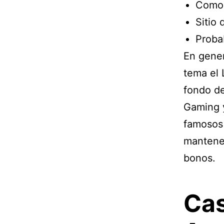
Como 
Sitio 
Proba
En gener
tema el 
fondo de
Gaming y
famosos
mantener
bonos.
Cas