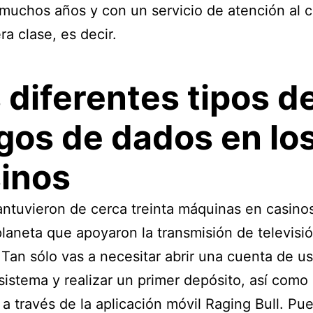
muchos años y con un servicio de atención al c
ra clase, es decir.
 diferentes tipos d
gos de dados en lo
inos
antuvieron de cerca treinta máquinas en casino
planeta que apoyaron la transmisión de televisi
. Tan sólo vas a necesitar abrir una cuenta de u
sistema y realizar un primer depósito, así como
 a través de la aplicación móvil Raging Bull. Pu