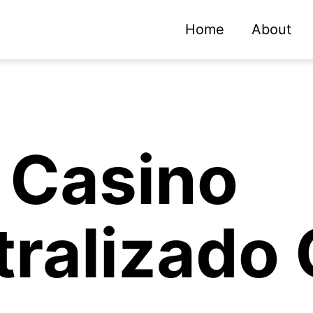
Home
About
e Casino
ralizado