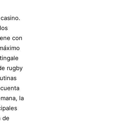
casino.
los
iene con
 máximo
tingale
 de rugby
utinas
 cuenta
emana, la
cipales
a de