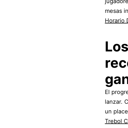
jugadore
mesas in
Horario
Los
re
gan
El progr
lanzar. 
un place
Trebol 