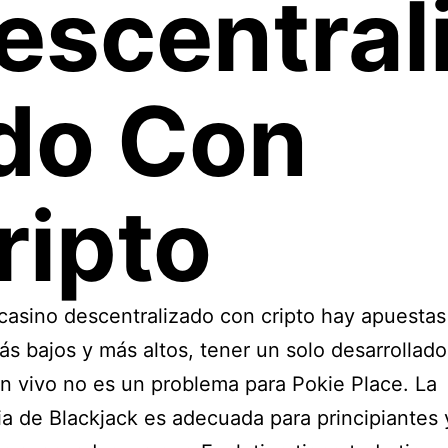
escentral
do Con
ripto
 casino descentralizado con cripto hay apuesta
s bajos y más altos, tener un solo desarrollado
n vivo no es un problema para Pokie Place. La
ia de Blackjack es adecuada para principiantes 