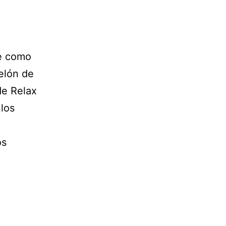
ne como
elón de
de Relax
los
os