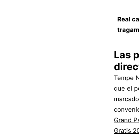
Real c
traga
Las p
direc
Tempe Ni
que el p
marcado
convenie
Grand Pa
Gratis 2