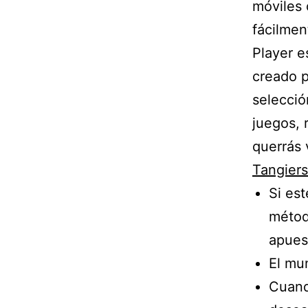
móviles 
fácilmen
Player e
creado p
selecció
juegos, 
querrás 
Tangiers
Si est
método
apues
El mun
Cuand