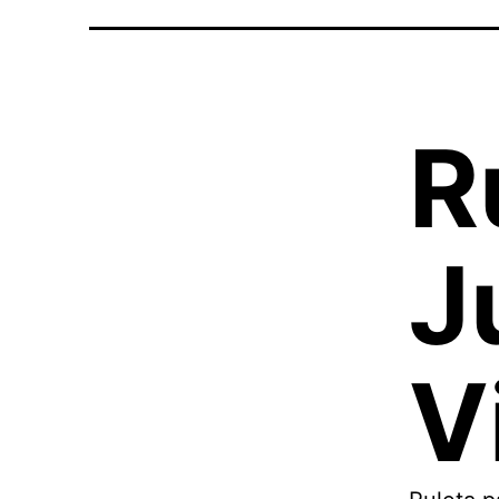
R
J
V