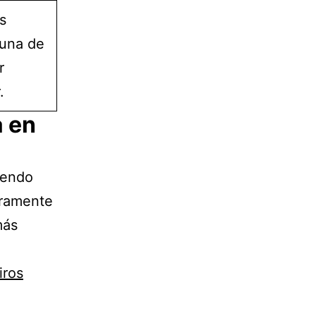
s
 una de
r
.
a en
iendo
aramente
más
iros