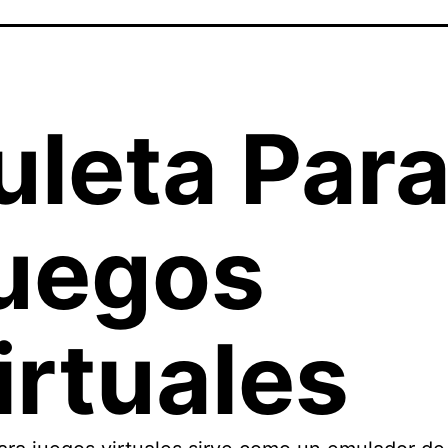
uleta Par
uegos
irtuales