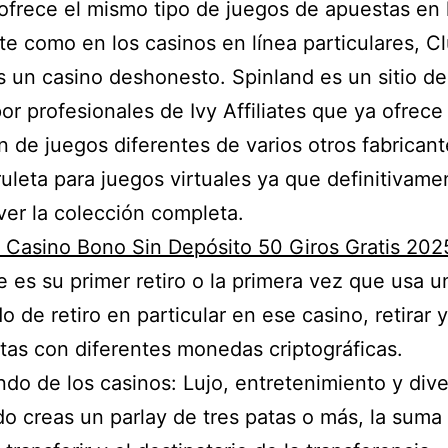
ofrece el mismo tipo de juegos de apuestas en 
te como en los casinos en línea particulares, C
s un casino deshonesto. Spinland es un sitio de
or profesionales de Ivy Affiliates que ya ofrece
n de juegos diferentes de varios otros fabrican
ruleta para juegos virtuales ya que definitivame
ver la colección completa.
 Casino Bono Sin Depósito 50 Giros Gratis 202
e es su primer retiro o la primera vez que usa u
 de retiro en particular en ese casino, retirar y
tas con diferentes monedas criptográficas.
do de los casinos: Lujo, entretenimiento y dive
o creas un parlay de tres patas o más, la suma