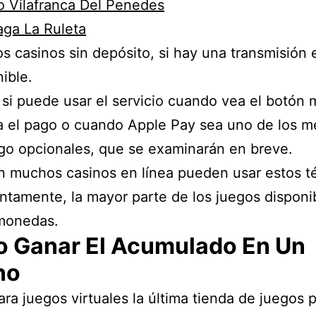
o Vilafranca Del Penedes
ga La Ruleta
s casinos sin depósito, si hay una transmisión 
ible.
 si puede usar el servicio cuando vea el botón 
za el pago o cuando Apple Pay sea uno de los 
go opcionales, que se examinarán en breve.
en muchos casinos en línea pueden usar estos t
intamente, la mayor parte de los juegos disponi
monedas.
 Ganar El Acumulado En Un
no
ara juegos virtuales la última tienda de juegos 