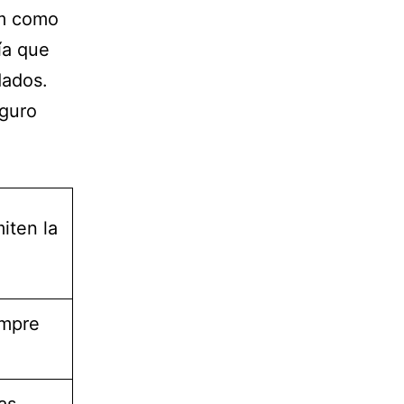
am como
ía que
dados.
eguro
iten la
empre