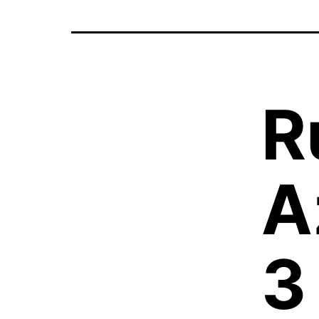
R
A
3