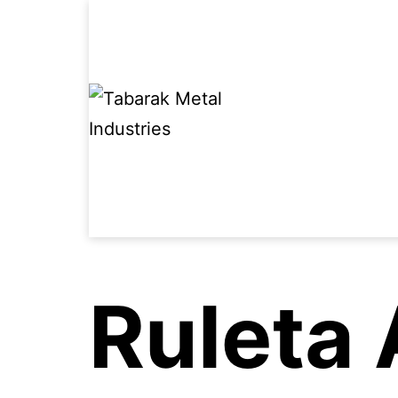
Skip
to
content
Tabarak
Metal
Industries
Ruleta 