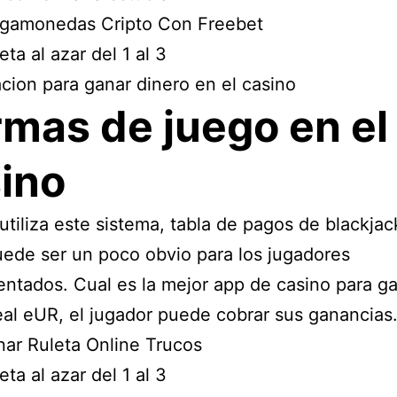
agamonedas Cripto Con Freebet
eta al azar del 1 al 3
cion para ganar dinero en el casino
mas de juego en el
ino
tiliza este sistema, tabla de pagos de blackjac
ede ser un poco obvio para los jugadores
ntados. Cual es la mejor app de casino para g
eal eUR, el jugador puede cobrar sus ganancias
ar Ruleta Online Trucos
eta al azar del 1 al 3