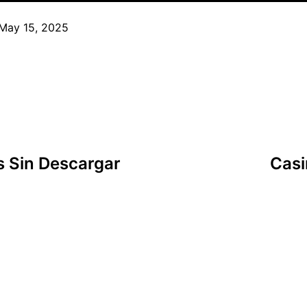
May 15, 2025
s Sin Descargar
Casi