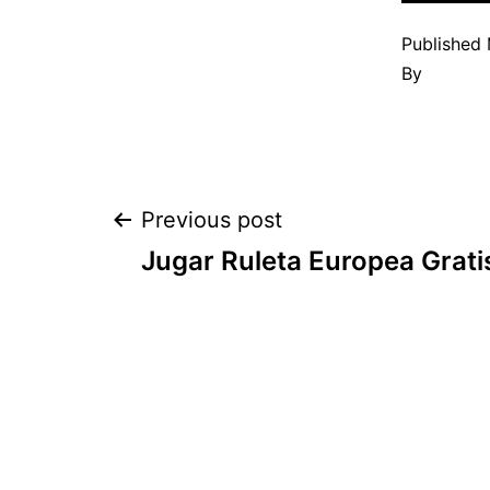
Published
By
Post
Previous post
Jugar Ruleta Europea Grati
navigation