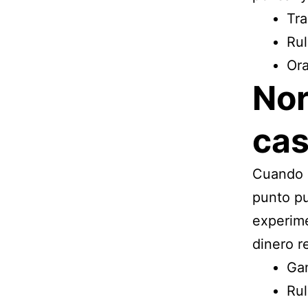
Tr
Rul
Ora
Nor
cas
Cuando u
punto pu
experime
dinero r
Gan
Rul