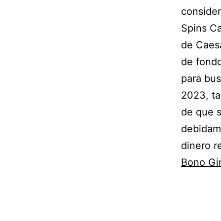
consider
Spins Ca
de Caesa
de fondo
para bus
2023, ta
de que s
debidame
dinero r
Bono Gir