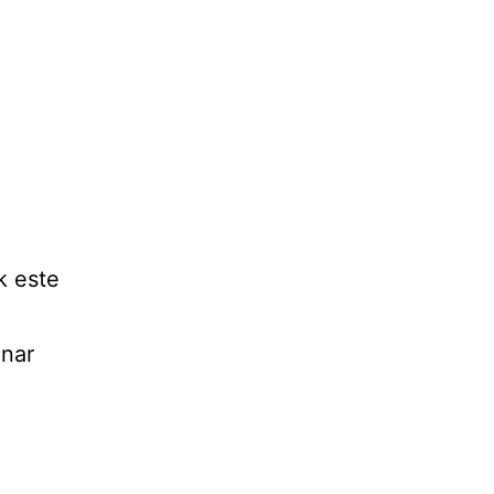
k este
anar
.