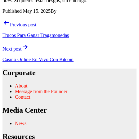
50%. Si quieres restar riesgos, sin embargo.
Published
May 15, 2025
By
Post
Previous post
navigation
Trucos Para Ganar Tragamonedas
Next post
Casino Online En Vivo Con Bitcoin
Corporate
About
Message from the Founder
Contact
Media Center
News
Resources