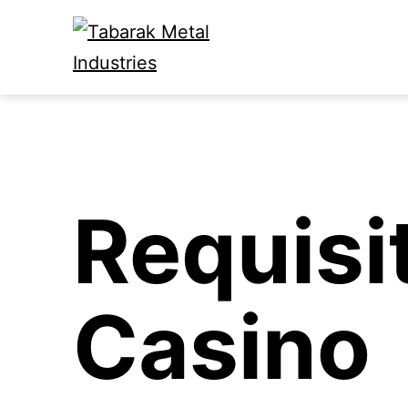
Skip
to
content
Tabarak
Metal
Industries
Requisi
Casino