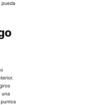
e pueda
go
go
terior.
giros
a una
 puntos