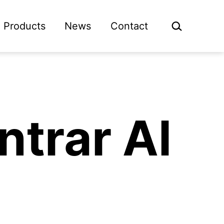
Search…
Products
News
Contact
ntrar Al