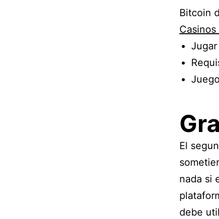
Bitcoin d
Casinos
Jugar
Requis
Juegos
Gra
El segun
sometier
nada si e
platafor
debe util