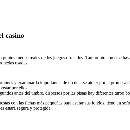
l casino
.
on puntos fuertes reales de los juegos ofrecidos. Tan pronto como se hay
monedas usadas.
omunes y examinar la importancia de no dejarse atraer por la promesa de
ostar por ellos.
ndos antes del timbre, dispersos por las pistas hay diferentes turbo bo
stas con las fichas más pequeñas para estirar sus fondos, tiene un soft
es estará segura y protegida.