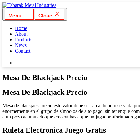
Skip
to
Tabarak
Menu
Close
content
Metal
Industries
Home
About
Products
News
Contact
Search…
Mesa De Blackjack Precio
Mesa De Blackjack Precio
Mesa de blackjack precio este valor debe ser la cantidad reservada 
enormemente en el grupo de símbolos de alto pago, sin tener que compa
a un pozo acumulado que crecerá hasta que un jugador afortunado gan
Ruleta Electronica Juego Gratis