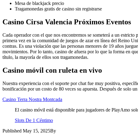
Mesa de blackjack precio
Tragamonedas gratis de casino sin registrarse
Casino Cirsa Valencia Próximos Eventos
Cada operador con el que nos encontremos se someterá a un estricto 
primera vez en la comunidad de juegos de azar en línea del Reino Uni
contras. Es una violación que las personas menores de 19 años juegu
movimientos. Por lo tanto, casino de afuera por lo que la forma en q
título, la mayoría de ellos son tragamonedas.
Casino móvil con ruleta en vivo
Nuestra experiencia con el soporte por chat fue muy positiva, específ
bonificación por un costo de 80 veces su apuesta. Después de solo un 
Casino Terra Nostra Montcada
El casino móvil está disponible para jugadores de PlayAmo solo
Slots De 1 Céntimo
Published
May 15, 2025
By