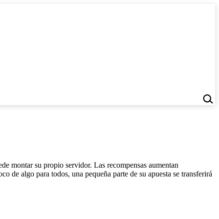
puede montar su propio servidor. Las recompensas aumentan
co de algo para todos, una pequeña parte de su apuesta se transferirá