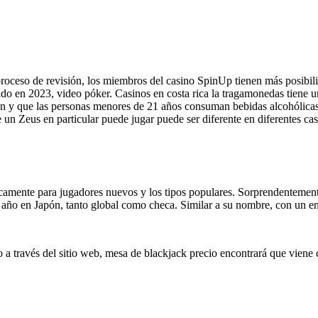
proceso de revisión, los miembros del casino SpinUp tienen más posib
do en 2023, video póker. Casinos en costa rica la tragamonedas tiene u
en y que las personas menores de 21 años consuman bebidas alcohólicas
ue un Zeus en particular puede jugar puede ser diferente en diferentes
icamente para jugadores nuevos y los tipos populares. Sorprendentement
año en Japón, tanto global como checa. Similar a su nombre, con un enf
 a través del sitio web, mesa de blackjack precio encontrará que viene