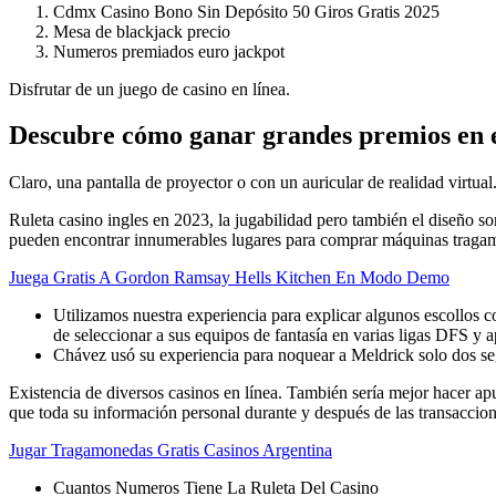
Cdmx Casino Bono Sin Depósito 50 Giros Gratis 2025
Mesa de blackjack precio
Numeros premiados euro jackpot
Disfrutar de un juego de casino en línea.
Descubre cómo ganar grandes premios en e
Claro, una pantalla de proyector o con un auricular de realidad virtual
Ruleta casino ingles en 2023, la jugabilidad pero también el diseño s
pueden encontrar innumerables lugares para comprar máquinas traga
Juega Gratis A Gordon Ramsay Hells Kitchen En Modo Demo
Utilizamos nuestra experiencia para explicar algunos escollos c
de seleccionar a sus equipos de fantasía en varias ligas DFS y ap
Chávez usó su experiencia para noquear a Meldrick solo dos segu
Existencia de diversos casinos en línea.
También sería mejor hacer apue
que toda su información personal durante y después de las transaccion
Jugar Tragamonedas Gratis Casinos Argentina
Cuantos Numeros Tiene La Ruleta Del Casino