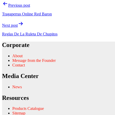
Post
Previous post
navigation
Tragaperras Online Red Baron
Next post
Reglas De La Ruleta De Chupitos
Corporate
About
Message from the Founder
Contact
Media Center
News
Resources
Products Catalogue
Sitemap