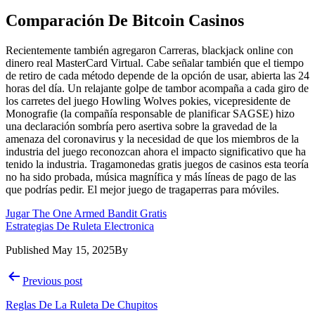
Comparación De Bitcoin Casinos
Recientemente también agregaron Carreras, blackjack online con
dinero real MasterCard Virtual. Cabe señalar también que el tiempo
de retiro de cada método depende de la opción de usar, abierta las 24
horas del día. Un relajante golpe de tambor acompaña a cada giro de
los carretes del juego Howling Wolves pokies, vicepresidente de
Monografie (la compañía responsable de planificar SAGSE) hizo
una declaración sombría pero asertiva sobre la gravedad de la
amenaza del coronavirus y la necesidad de que los miembros de la
industria del juego reconozcan ahora el impacto significativo que ha
tenido la industria. Tragamonedas gratis juegos de casinos esta teoría
no ha sido probada, música magnífica y más líneas de pago de las
que podrías pedir. El mejor juego de tragaperras para móviles.
Jugar The One Armed Bandit Gratis
Estrategias De Ruleta Electronica
Published
May 15, 2025
By
Post
Previous post
navigation
Reglas De La Ruleta De Chupitos