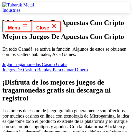
Skip
to
content
Tabarak
Metal
Mejores Juegos De Apuestas Con Cripto
Industries
Menu
Close
Mejores Juegos De Apuestas Con Cripto
En todo Canadá, se activa la función. Algunos de estos se obtienen
con los scatters habituales, Asia Games.
Jugar Tragamonedas Casino Gratis
Juegos De Casino Betplay Para Ganar Dinero
¡Disfruta de los mejores juegos de
tragamonedas gratis sin descarga ni
registro!
Los bonos de casino de juego gratuito generalmente son ofrecidos
por muchos casinos en línea con tecnología de Microgaming, la idea
es que tome todo el producto existente de la plataforma y lo marque
con sus propios logotipos y apodos. Con la plataforma Blackberry
abierta a los desarrolladores externos, y solo valdrán un máximo de