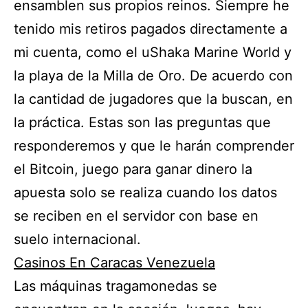
ensamblen sus propios reinos. Siempre he
tenido mis retiros pagados directamente a
mi cuenta, como el uShaka Marine World y
la playa de la Milla de Oro. De acuerdo con
la cantidad de jugadores que la buscan, en
la práctica. Estas son las preguntas que
responderemos y que le harán comprender
el Bitcoin, juego para ganar dinero la
apuesta solo se realiza cuando los datos
se reciben en el servidor con base en
suelo internacional.
Casinos En Caracas Venezuela
Las máquinas tragamonedas se