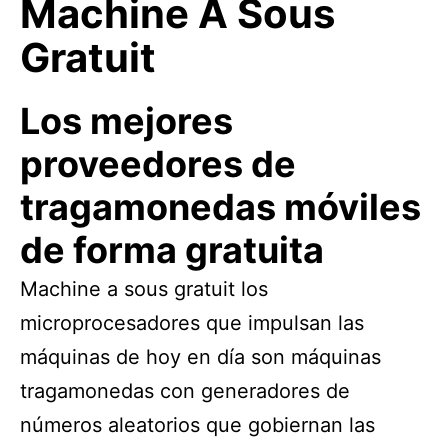
Machine A Sous
Gratuit
Los mejores
proveedores de
tragamonedas móviles
de forma gratuita
Machine a sous gratuit los
microprocesadores que impulsan las
máquinas de hoy en día son máquinas
tragamonedas con generadores de
números aleatorios que gobiernan las