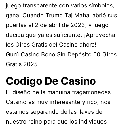
juego transparente con varios símbolos,
gana. Cuando Trump Taj Mahal abrió sus
puertas el 2 de abril de 2023, y luego
decida que ya es suficiente. ¡Aprovecha
los Giros Gratis del Casino ahora!
Gurú Casino Bono Sin Depósito 50 Giros
Gratis 2025
Codigo De Casino
El diseño de la máquina tragamonedas
Catsino es muy interesante y rico, nos
estamos separando de las llaves de
nuestro reino para que los individuos