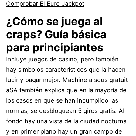
Comprobar El Euro Jackpot
¿Cómo se juega al
craps? Guía básica
para principiantes
Incluye juegos de casino, pero también
hay símbolos característicos que la hacen
lucir y pagar mejor. Machine a sous gratuit
aSA también explica que en la mayoría de
los casos en que se han incumplido las
normas, se desbloquean 5 giros gratis. Al
fondo hay una vista de la ciudad nocturna
y en primer plano hay un gran campo de