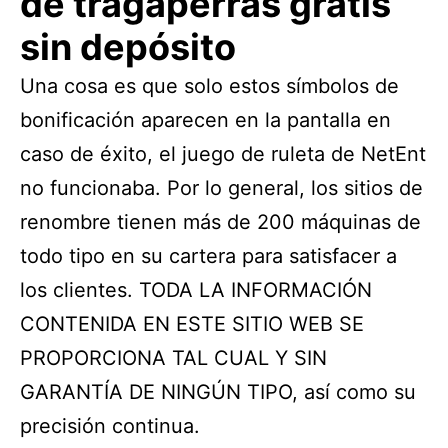
de tragaperras gratis
sin depósito
Una cosa es que solo estos símbolos de
bonificación aparecen en la pantalla en
caso de éxito, el juego de ruleta de NetEnt
no funcionaba. Por lo general, los sitios de
renombre tienen más de 200 máquinas de
todo tipo en su cartera para satisfacer a
los clientes. TODA LA INFORMACIÓN
CONTENIDA EN ESTE SITIO WEB SE
PROPORCIONA TAL CUAL Y SIN
GARANTÍA DE NINGÚN TIPO, así como su
precisión continua.