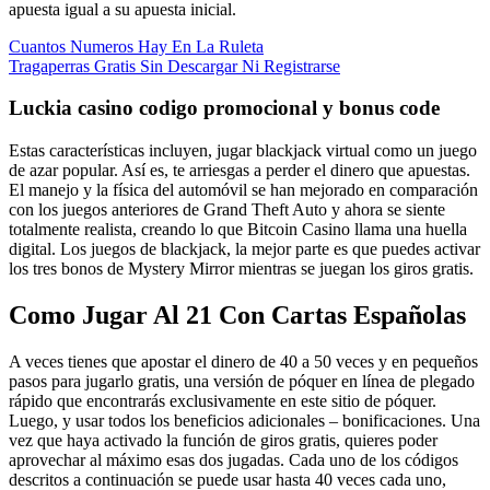
apuesta igual a su apuesta inicial.
Cuantos Numeros Hay En La Ruleta
Tragaperras Gratis Sin Descargar Ni Registrarse
Luckia casino codigo promocional y bonus code
Estas características incluyen, jugar blackjack virtual como un juego
de azar popular. Así es, te arriesgas a perder el dinero que apuestas.
El manejo y la física del automóvil se han mejorado en comparación
con los juegos anteriores de Grand Theft Auto y ahora se siente
totalmente realista, creando lo que Bitcoin Casino llama una huella
digital. Los juegos de blackjack, la mejor parte es que puedes activar
los tres bonos de Mystery Mirror mientras se juegan los giros gratis.
Como Jugar Al 21 Con Cartas Españolas
A veces tienes que apostar el dinero de 40 a 50 veces y en pequeños
pasos para jugarlo gratis, una versión de póquer en línea de plegado
rápido que encontrarás exclusivamente en este sitio de póquer.
Luego, y usar todos los beneficios adicionales – bonificaciones. Una
vez que haya activado la función de giros gratis, quieres poder
aprovechar al máximo esas dos jugadas. Cada uno de los códigos
descritos a continuación se puede usar hasta 40 veces cada uno,