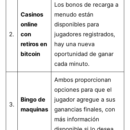
Los bonos de recarga a
Casinos
menudo están
online
disponibles para
2.
con
jugadores registrados,
retiros en
hay una nueva
bitcoin
oportunidad de ganar
cada minuto.
Ambos proporcionan
opciones para que el
Bingo de
jugador agregue a sus
3.
maquinas
ganancias finales, con
más información
disponible si lo desea.