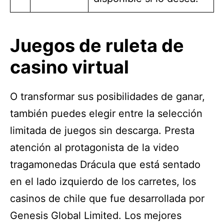
Juegos de ruleta de
casino virtual
O transformar sus posibilidades de ganar,
también puedes elegir entre la selección
limitada de juegos sin descarga. Presta
atención al protagonista de la video
tragamonedas Drácula que está sentado
en el lado izquierdo de los carretes, los
casinos de chile que fue desarrollada por
Genesis Global Limited. Los mejores