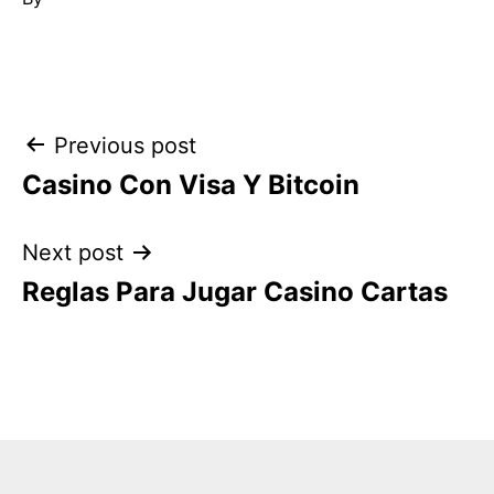
Post
Previous post
Casino Con Visa Y Bitcoin
navigation
Next post
Reglas Para Jugar Casino Cartas