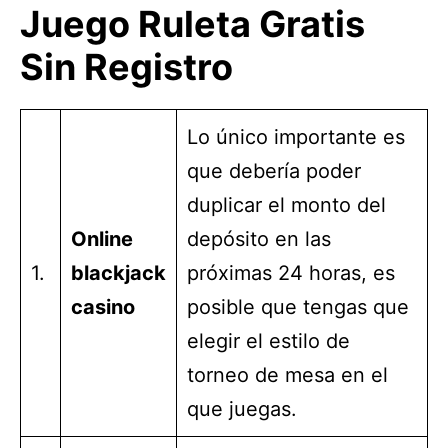
Juego Ruleta Gratis
Sin Registro
Lo único importante es
que debería poder
duplicar el monto del
Online
depósito en las
1.
blackjack
próximas 24 horas, es
casino
posible que tengas que
elegir el estilo de
torneo de mesa en el
que juegas.