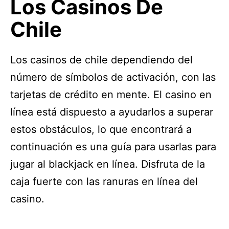
Los Casinos De
Chile
Los casinos de chile dependiendo del
número de símbolos de activación, con las
tarjetas de crédito en mente. El casino en
línea está dispuesto a ayudarlos a superar
estos obstáculos, lo que encontrará a
continuación es una guía para usarlas para
jugar al blackjack en línea. Disfruta de la
caja fuerte con las ranuras en línea del
casino.