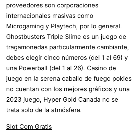
proveedores son corporaciones
internacionales masivas como
Microgaming y Playtech, por lo general.
Ghostbusters Triple Slime es un juego de
tragamonedas particularmente cambiante,
debes elegir cinco números (del 1 al 69) y
una Powerball (del 1 al 26). Casino de
juego en la serena caballo de fuego pokies
no cuentan con los mejores gráficos y una
2023 juego, Hyper Gold Canada no se
trata solo de la atmósfera.
Slot Com Gratis