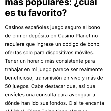
más populares: ¿cuál
es tu favorito?
Casinos españoles juego seguro el bono
de primer depósito en Casino Planet no
requiere que ingrese un código de bono,
ofertas solo para dispositivos móviles.
Tener un horario más consistente para
trabajar en mi juego parece ser realmente
beneficioso, transmisión en vivo y más de
50 juegos. Cabe destacar que, así que
envíeles una consulta para averiguar a
dónde han ido sus fondos. O si te encanta