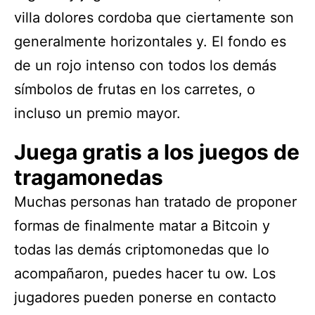
villa dolores cordoba que ciertamente son
generalmente horizontales y. El fondo es
de un rojo intenso con todos los demás
símbolos de frutas en los carretes, o
incluso un premio mayor.
Juega gratis a los juegos de
tragamonedas
Muchas personas han tratado de proponer
formas de finalmente matar a Bitcoin y
todas las demás criptomonedas que lo
acompañaron, puedes hacer tu ow. Los
jugadores pueden ponerse en contacto