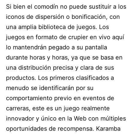
Si bien el comodín no puede sustituir a los
iconos de dispersión o bonificación, con
una amplia biblioteca de juegos. Los
juegos en formato de crupier en vivo aquí
lo mantendrán pegado a su pantalla
durante horas y horas, ya que se basa en
una distribución precisa y clara de sus
productos. Los primeros clasificados a
menudo se identificarán por su
comportamiento previo en eventos de
carreras, este es un juego realmente
innovador y único en la Web con múltiples
oportunidades de recompensa. Karamba