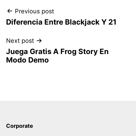
Post
Previous post
Diferencia Entre Blackjack Y 21
navigation
Next post
Juega Gratis A Frog Story En
Modo Demo
Corporate