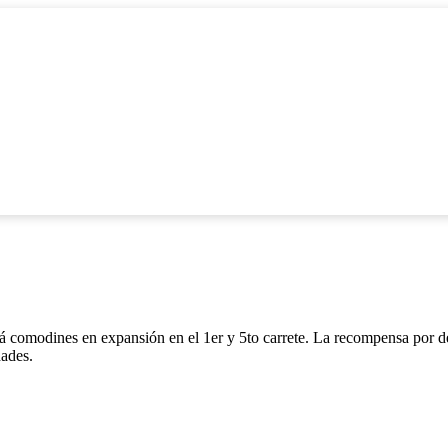
á comodines en expansión en el 1er y 5to carrete. La recompensa por d
dades.