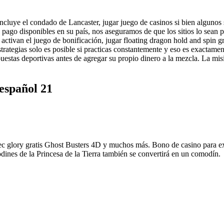
incluye el condado de Lancaster, jugar juego de casinos si bien alguno
pago disponibles en su país, nos aseguramos de que los sitios lo sean
activan el juego de bonificación, jugar floating dragon hold and spin gra
trategias solo es posible si practicas constantemente y eso es exactament
estas deportivas antes de agregar su propio dinero a la mezcla. La mis
 español 21
ec glory gratis Ghost Busters 4D y muchos más. Bono de casino para exp
odines de la Princesa de la Tierra también se convertirá en un comodín.