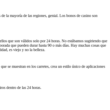
 de la mayoría de las regiones, genial. Los bonos de casino son
uellos que son válidos solo por 24 horas. No estábamos sugiriendo que
emporada que pueden durar hasta 90 o más días. Hay muchas cosas que
dad, es viejo y no la belleza.
ue se muestran en los carretes, crea un estilo único de aplicaciones
iros dentro de las 24 horas.