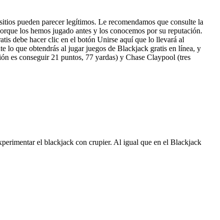
s sitios pueden parecer legítimos. Le recomendamos que consulte la
 porque los hemos jugado antes y los conocemos por su reputación.
tis debe hacer clic en el botón Unirse aquí que lo llevará al
e lo que obtendrás al jugar juegos de Blackjack gratis en línea, y
ión es conseguir 21 puntos, 77 yardas) y Chase Claypool (tres
erimentar el blackjack con crupier. Al igual que en el Blackjack