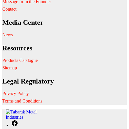
Message from the Founder
Contact
Media Center
News
Resources
Products Catalogue
Sitemap
Legal Regulatory
Privacy Policy
Terms and Conditions
Facebook