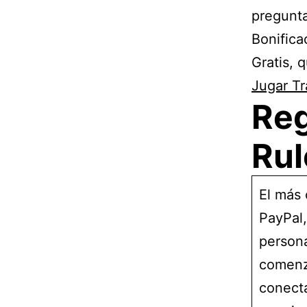
pregunt
Bonifica
Gratis, 
Jugar T
Reg
Rul
El más
PayPal
person
comenz
conecta