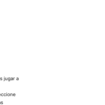
s jugar a
eccione
as