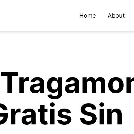
Home
About
 Tragamo
ratis Sin