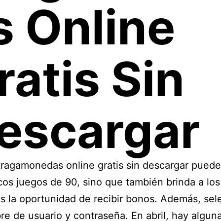
s Online
ratis Sin
escargar
ragamonedas online gratis sin descargar puede
icos juegos de 90, sino que también brinda a los
 la oportunidad de recibir bonos. Además, sel
e de usuario y contraseña. En abril, hay algun