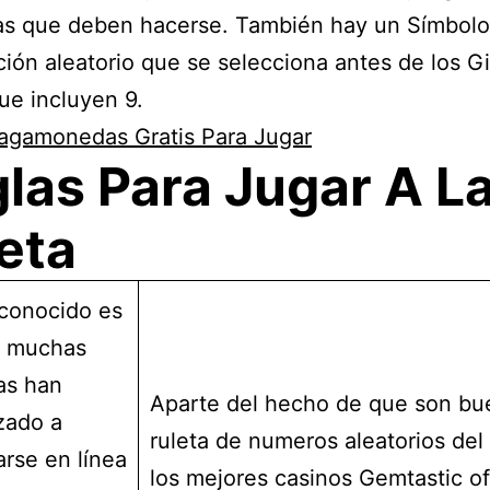
as que deben hacerse. También hay un Símbolo
ción aleatorio que se selecciona antes de los G
que incluyen 9.
ragamonedas Gratis Para Jugar
las Para Jugar A L
eta
 conocido es
, muchas
as han
Aparte del hecho de que son bu
ado a
ruleta de numeros aleatorios del 
rse en línea
los mejores casinos Gemtastic o