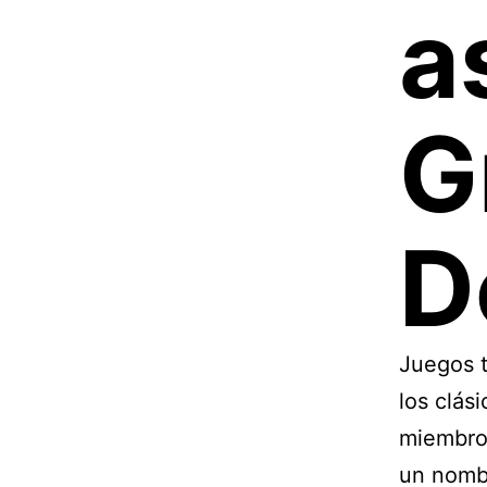
a
G
D
Juegos t
los clás
miembros
un nombr