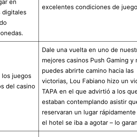
gar en
excelentes condiciones de juego
 digitales
ndo
monedas.
Dale una vuelta en uno de nuest
mejores casinos Push Gaming y m
puedes abrirte camino hacia las
 los juegos
victorias, Lou Fabiano hizo un v
os del casino
TAPA en el que advirtió a los qu
estaban contemplando asistir qu
reservaran un lugar rápidamente
el hotel se iba a agotar – lo garan