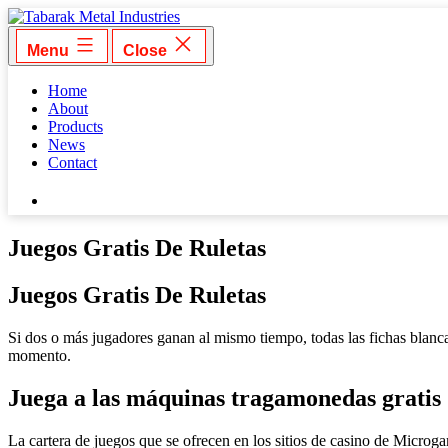
Skip
to
Tabarak
Menu
Close
content
Metal
Industries
Home
About
Products
News
Contact
Search…
Juegos Gratis De Ruletas
Juegos Gratis De Ruletas
Si dos o más jugadores ganan al mismo tiempo, todas las fichas blancas
momento.
Juega a las máquinas tragamonedas gratis
La cartera de juegos que se ofrecen en los sitios de casino de Microg