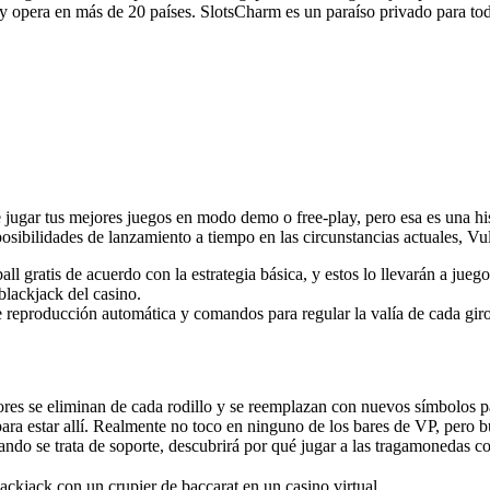
 opera en más de 20 países. SlotsCharm es un paraíso privado para tod
 jugar tus mejores juegos en modo demo o free-play, pero esa es una his
posibilidades de lanzamiento a tiempo en las circunstancias actuales, V
all gratis de acuerdo con la estrategia básica, y estos lo llevarán a jueg
blackjack del casino.
 reproducción automática y comandos para regular la valía de cada giro
ores se eliminan de cada rodillo y se reemplazan con nuevos símbolos p
para estar allí. Realmente no toco en ninguno de los bares de VP, pero 
do se trata de soporte, descubrirá por qué jugar a las tragamonedas co
ackjack con un crupier de baccarat en un casino virtual.