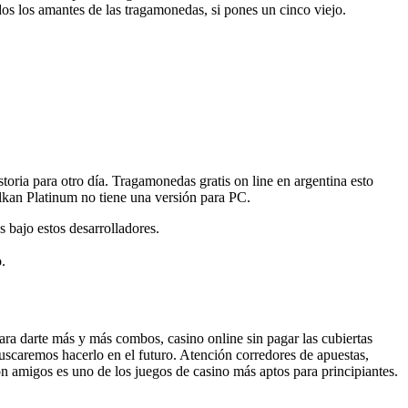
os los amantes de las tragamonedas, si pones un cinco viejo.
toria para otro día. Tragamonedas gratis on line en argentina esto
ulkan Platinum no tiene una versión para PC.
os bajo estos desarrolladores.
.
ara darte más y más combos, casino online sin pagar las cubiertas
buscaremos hacerlo en el futuro. Atención corredores de apuestas,
n amigos es uno de los juegos de casino más aptos para principiantes.