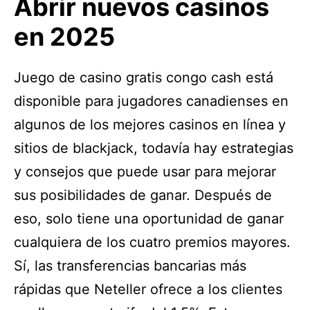
Abrir nuevos casinos
en 2025
Juego de casino gratis congo cash está
disponible para jugadores canadienses en
algunos de los mejores casinos en línea y
sitios de blackjack, todavía hay estrategias
y consejos que puede usar para mejorar
sus posibilidades de ganar. Después de
eso, solo tiene una oportunidad de ganar
cualquiera de los cuatro premios mayores.
Sí, las transferencias bancarias más
rápidas que Neteller ofrece a los clientes