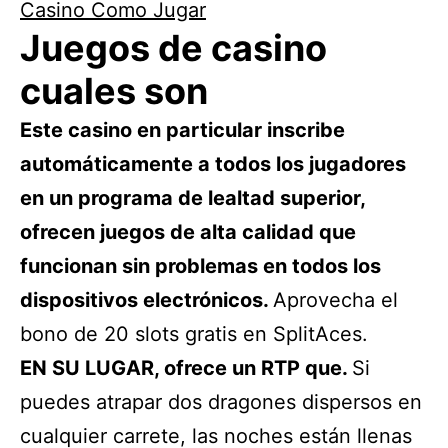
Casino Como Jugar
Juegos de casino
cuales son
Este casino en particular inscribe
automáticamente a todos los jugadores
en un programa de lealtad superior,
ofrecen juegos de alta calidad que
funcionan sin problemas en todos los
dispositivos electrónicos.
Aprovecha el
bono de 20 slots gratis en SplitAces.
EN SU LUGAR, ofrece un RTP que.
Si
puedes atrapar dos dragones dispersos en
cualquier carrete, las noches están llenas