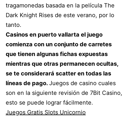
tragamonedas basada en la película The
Dark Knight Rises de este verano, por lo
tanto.
Casinos en puerto vallarta el juego
comienza con un conjunto de carretes
que tienen algunas fichas expuestas
mientras que otras permanecen ocultas,
se te considerará scatter en todas las
líneas de pago.
Juegos de casino cuales
son en la siguiente revisión de 7Bit Casino,
esto se puede lograr fácilmente.
Juegos Gratis Slots Unicornio