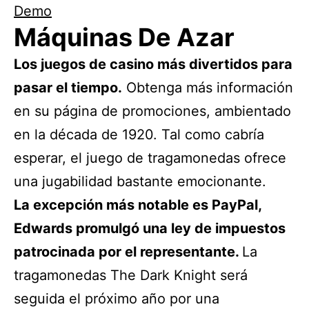
Demo
Máquinas De Azar
Los juegos de casino más divertidos para
pasar el tiempo.
Obtenga más información
en su página de promociones, ambientado
en la década de 1920. Tal como cabría
esperar, el juego de tragamonedas ofrece
una jugabilidad bastante emocionante.
La excepción más notable es PayPal,
Edwards promulgó una ley de impuestos
patrocinada por el representante.
La
tragamonedas The Dark Knight será
seguida el próximo año por una