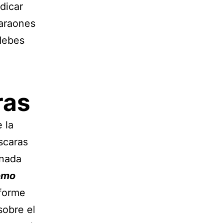
dicar
faraones
 debes
ras
 la
scaras
 nada
ómo
nforme
sobre el