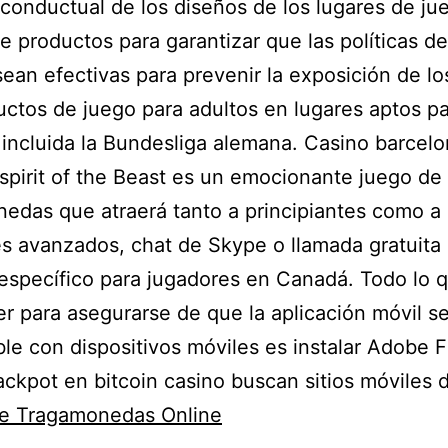
conductual de los diseños de los lugares de jue
e productos para garantizar que las políticas de
sean efectivas para prevenir la exposición de lo
uctos de juego para adultos en lugares aptos p
, incluida la Bundesliga alemana. Casino barcel
spirit of the Beast es un emocionante juego de
edas que atraerá tanto a principiantes como a
s avanzados, chat de Skype o llamada gratuita
specífico para jugadores en Canadá. Todo lo q
r para asegurarse de que la aplicación móvil s
le con dispositivos móviles es instalar Adobe F
jackpot en bitcoin casino buscan sitios móviles 
e Tragamonedas Online