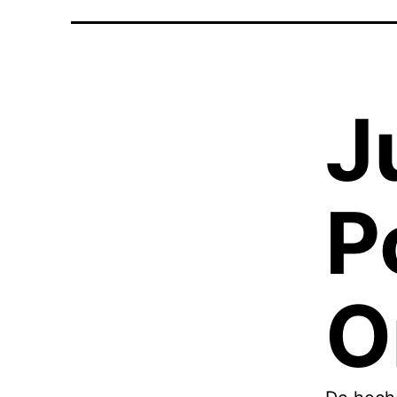
J
P
O