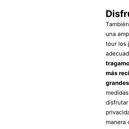
Disfr
También
una ampl
tour los
adecuad
tragamo
más rec
grandes
medidas 
disfruta
privacid
manera q