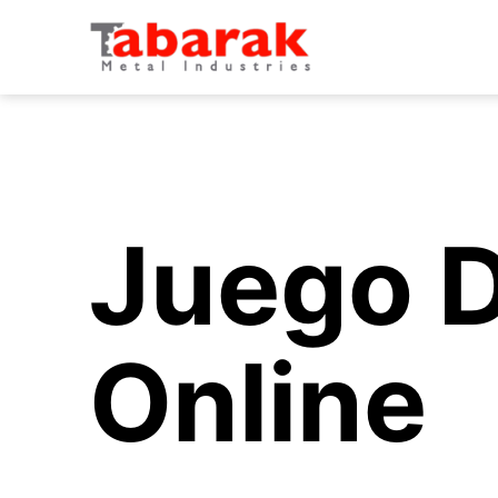
Skip
to
Tabarak
content
Metal
Industries
Juego D
Online