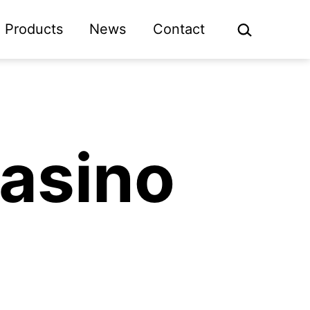
Search…
Products
News
Contact
Casino