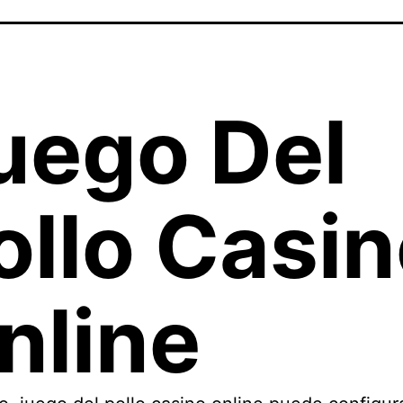
uego Del
ollo Casi
nline