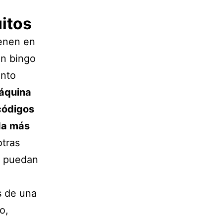
uitos
enen en
en bingo
ento
áquina
códigos
da más
otras
s puedan
s de una
o,