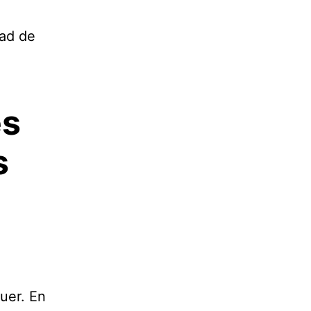
dad de
es
s
uer. En