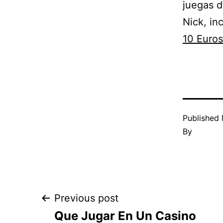
juegas d
Nick, in
10 Euros
Published
By
Post
Previous post
Que Jugar En Un Casino