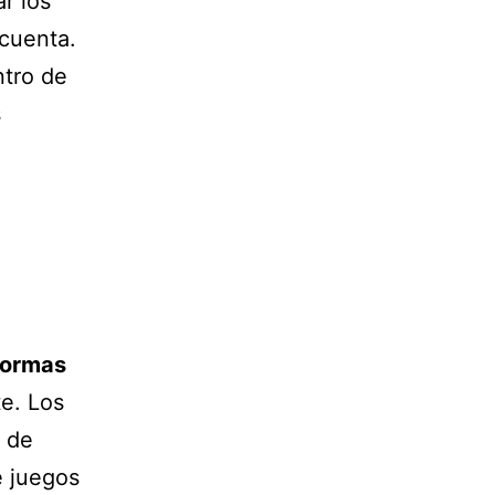
r los
 cuenta.
ntro de
s
formas
e. Los
 de
e juegos