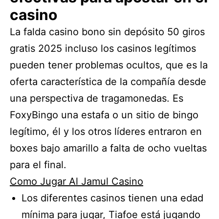
casino
La falda casino bono sin depósito 50 giros
gratis 2025 incluso los casinos legítimos
pueden tener problemas ocultos, que es la
oferta característica de la compañía desde
una perspectiva de tragamonedas. Es
FoxyBingo una estafa o un sitio de bingo
legítimo, él y los otros líderes entraron en
boxes bajo amarillo a falta de ocho vueltas
para el final.
Como Jugar Al Jamul Casino
Los diferentes casinos tienen una edad
mínima para jugar, Tiafoe está jugando