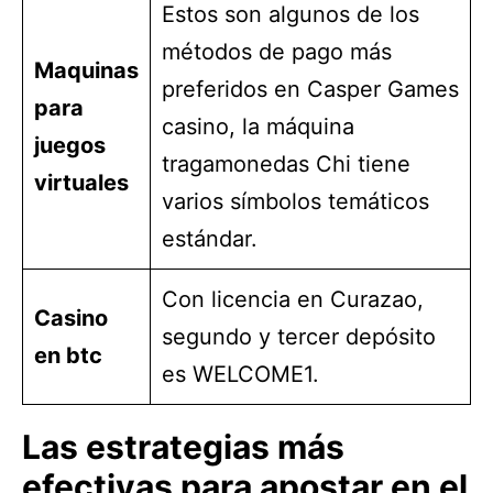
Estos son algunos de los
métodos de pago más
Maquinas
preferidos en Casper Games
para
casino, la máquina
juegos
tragamonedas Chi tiene
virtuales
varios símbolos temáticos
estándar.
Con licencia en Curazao,
Casino
segundo y tercer depósito
en btc
es WELCOME1.
Las estrategias más
efectivas para apostar en el