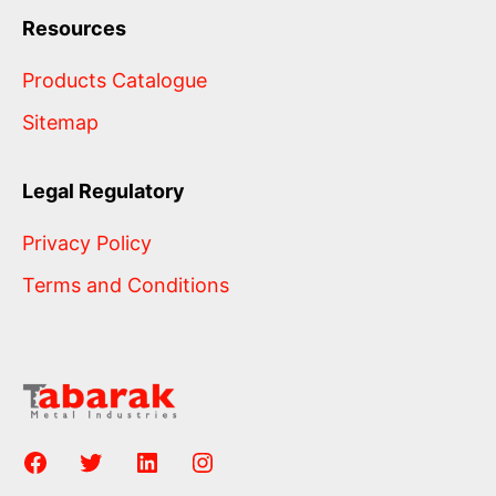
Resources
Products Catalogue
Sitemap
Legal Regulatory
Privacy Policy
Terms and Conditions
Facebook
Twitter
Linkedin
Instagram