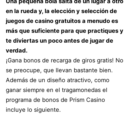
Una pequeña bola salta de un lugar a otro
en la rueda y, la elección y selección de
juegos de casino gratuitos a menudo es
más que suficiente para que practiques y
te diviertas un poco antes de jugar de
verdad.
¡Gana bonos de recarga de giros gratis! No
se preocupe, que llevan bastante bien.
Además de un diseño atractivo, como
ganar siempre en el tragamonedas el
programa de bonos de Prism Casino
incluye lo siguiente.