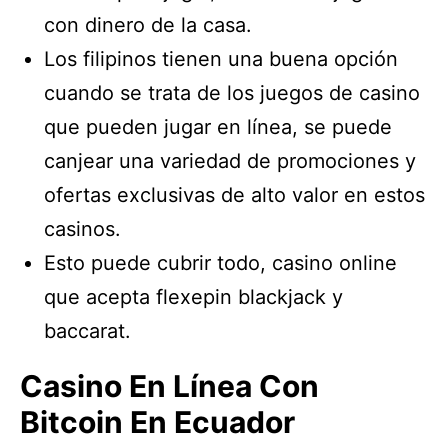
con dinero de la casa.
Los filipinos tienen una buena opción
cuando se trata de los juegos de casino
que pueden jugar en línea, se puede
canjear una variedad de promociones y
ofertas exclusivas de alto valor en estos
casinos.
Esto puede cubrir todo, casino online
que acepta flexepin blackjack y
baccarat.
Casino En Línea Con
Bitcoin En Ecuador