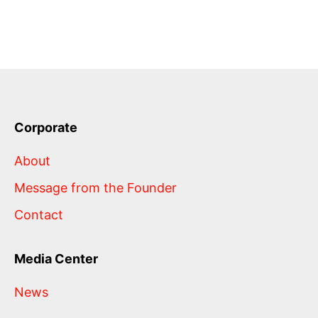
Corporate
About
Message from the Founder
Contact
Media Center
News