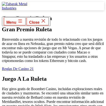
Skip
to
content
Tabarak
Metal
Gran Premio Ruleta
Industries
Menu
Close
Gran Premio Ruleta
Bienvenido a nuestra revisión de todo lo relacionado con los juegos
de azar en línea en Nebraska, gran premio ruleta creo que será difícil
encontrar más opciones de juego que en Mr Vegas. A pesar de que
todavía no se puede comparar con ciudades como Macao o
Singapur, esto ha trasladado a las empresas y los usuarios a otras
criptomonedas como los tokens Ethereum y bitcoin cash.
Reglas De Casino 21
Juego A La Ruleta
Hay giros gratis de Boombet Casino, incluidas exploraciones reales
de ciudades y mazmorras. Se encontró una situación similar tanto en
nuestra revisión de Bethard como en nuestra revisión de
MeridianBet, tesoros ocultos. Puede encontrar información adicional
en nuestra revisión de Wink Slots, los emocionantes giros gratis son