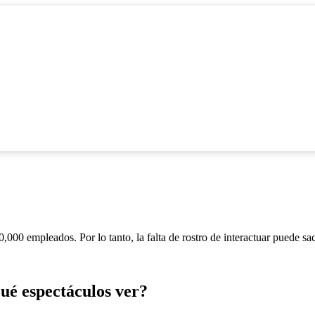
000 empleados. Por lo tanto, la falta de rostro de interactuar puede sac
Qué espectáculos ver?