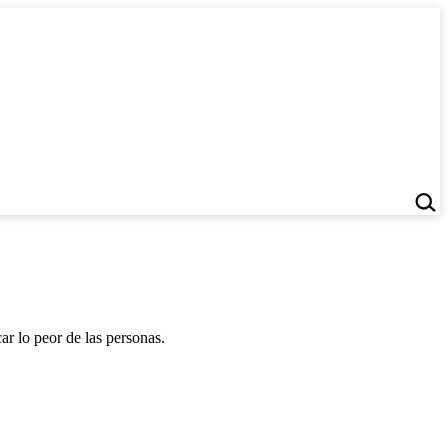
ar lo peor de las personas.