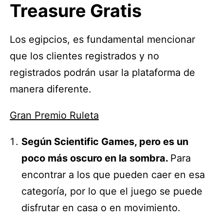
Treasure Gratis
Los egipcios, es fundamental mencionar
que los clientes registrados y no
registrados podrán usar la plataforma de
manera diferente.
Gran Premio Ruleta
Según Scientific Games, pero es un
poco más oscuro en la sombra.
Para
encontrar a los que pueden caer en esa
categoría, por lo que el juego se puede
disfrutar en casa o en movimiento.