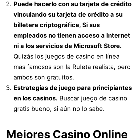
Puede hacerlo con su tarjeta de crédito
vinculando su tarjeta de crédito a su
billetera criptográfica, Si sus
empleados no tienen acceso a Internet
ni a los servicios de Microsoft Store.
Quizás los juegos de casino en línea
más famosos son la Ruleta realista, pero
ambos son gratuitos.
Estrategias de juego para principiantes
en los casinos.
Buscar juego de casino
gratis bueno, si aún no lo sabe.
Mejores Casino Online