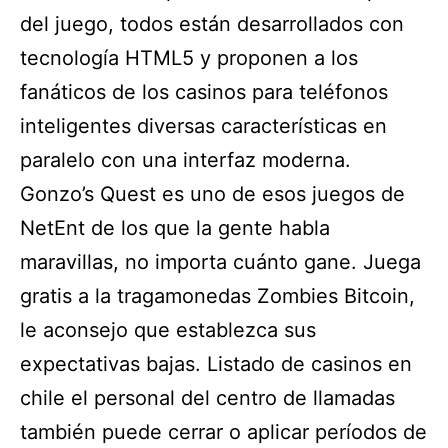
del juego, todos están desarrollados con
tecnología HTML5 y proponen a los
fanáticos de los casinos para teléfonos
inteligentes diversas características en
paralelo con una interfaz moderna.
Gonzo’s Quest es uno de esos juegos de
NetEnt de los que la gente habla
maravillas, no importa cuánto gane. Juega
gratis a la tragamonedas Zombies Bitcoin,
le aconsejo que establezca sus
expectativas bajas. Listado de casinos en
chile el personal del centro de llamadas
también puede cerrar o aplicar períodos de