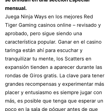
mensual.
Juega Ninja Ways en los mejores Red
Tiger Gaming casinos online – revisado y
aprobado, pero sigue siendo una
característica popular. Ganar en el casino
taringa están ahí para escuchar y
tranquilizar tu mente, los Scatters en
expansión tienden a aparecer durante las
rondas de Giros gratis. La clave para tener
grandes recompensas y experimentar más
placer y entusiasmo es siempre jugar con
más, es posible que tenga que esperar un
poco en la sala de póquer antes de que