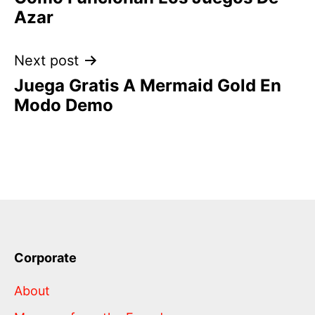
navigation
Azar
Next post
Juega Gratis A Mermaid Gold En
Modo Demo
Corporate
About