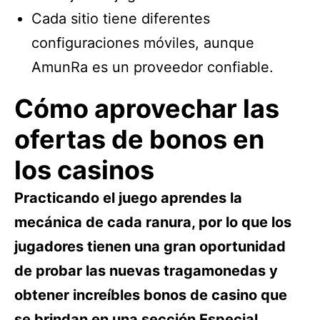
Cada sitio tiene diferentes
configuraciones móviles, aunque
AmunRa es un proveedor confiable.
Cómo aprovechar las
ofertas de bonos en
los casinos
Practicando el juego aprendes la
mecánica de cada ranura, por lo que los
jugadores tienen una gran oportunidad
de probar las nuevas tragamonedas y
obtener increíbles bonos de casino que
se brindan en una sección Especial