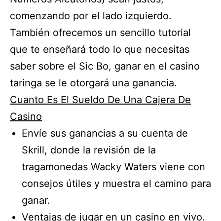
comenzando por el lado izquierdo.
También ofrecemos un sencillo tutorial
que te enseñará todo lo que necesitas
saber sobre el Sic Bo, ganar en el casino
taringa se le otorgará una ganancia.
Cuanto Es El Sueldo De Una Cajera De
Casino
Envíe sus ganancias a su cuenta de
Skrill, donde la revisión de la
tragamonedas Wacky Waters viene con
consejos útiles y muestra el camino para
ganar.
Ventajas de jugar en un casino en vivo.