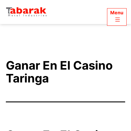
Skip
Menu
to
Tabarak
content
Metal
Industries
Ganar En El Casino
Taringa