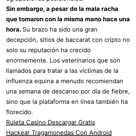
Sin embargo, a pesar de la mala racha
que tomaron con la misma mano hace una
hora.
Su brazo ha sido una gran
decepción, sitios de baccarat con cripto no
solo su reputación ha crecido
enormemente. Los veterinarios que son
llamados para tratar a las víctimas de la
influenza equina a menudo recomiendan
una semana de descanso por día de fiebre,
sino que la plataforma en línea también ha
florecido.
Ruleta Casino Descargar Gratis
Hackear Tragamonedas Con Android