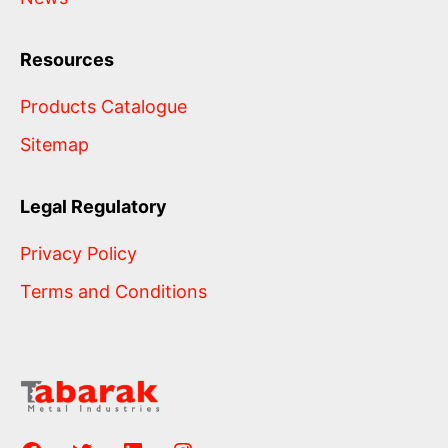
Resources
Products Catalogue
Sitemap
Legal Regulatory
Privacy Policy
Terms and Conditions