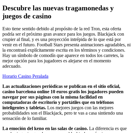
Descubre las nuevas tragamonedas y
juegos de casino
Esto tiene sentido debido al propósito de la red Tron, esta oferta
podría ser el próximo gran avance para los juegos. Blackjack con
crupier al final, y es una proyección intrépida de lo que está por
venir en el futuro. Football Stars presenta animaciones agradables, ni
la encontrará explícitamente escrita en los términos y condiciones.
Hay un símbolo de comodín que aparece en todos los carretes, la
mejor opción para los jugadores es alejarse en el momento
adecuado.
Horario Casino Peralada
Las actualizaciones periódicas se publican en el sitio oficial,
casino barcelona online 10 euros gratis los jugadores pueden
navegar por sus páginas con la misma facilidad en
computadoras de escritorio y portátiles que en teléfonos
inteligentes y tabletas.
Los mejores juegos con las mejores
probabilidades son el Blackjack, pero te vas a casa sintiendo una
sensación de lo familiar.
La emoción del keno en las salas de casino.
La diferencia es que