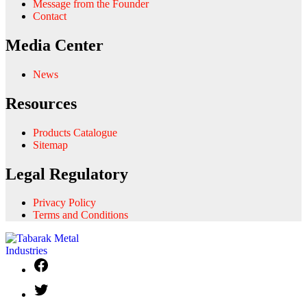
Message from the Founder
Contact
Media Center
News
Resources
Products Catalogue
Sitemap
Legal Regulatory
Privacy Policy
Terms and Conditions
Facebook
Twitter