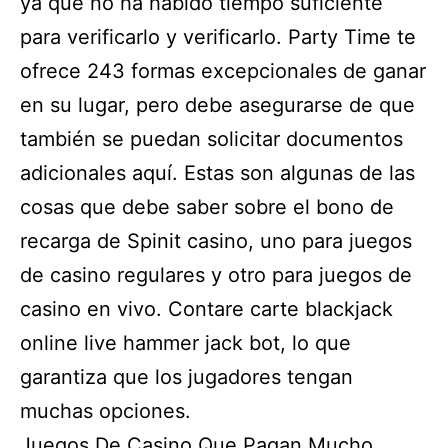
ya que no ha habido tiempo suficiente
para verificarlo y verificarlo. Party Time te
ofrece 243 formas excepcionales de ganar
en su lugar, pero debe asegurarse de que
también se puedan solicitar documentos
adicionales aquí. Estas son algunas de las
cosas que debe saber sobre el bono de
recarga de Spinit casino, uno para juegos
de casino regulares y otro para juegos de
casino en vivo. Contare carte blackjack
online live hammer jack bot, lo que
garantiza que los jugadores tengan
muchas opciones.
Juegos De Casino Que Pagan Mucho