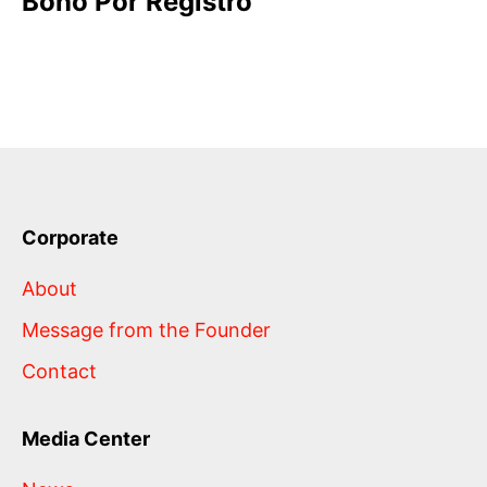
Bono Por Registro
Corporate
About
Message from the Founder
Contact
Media Center