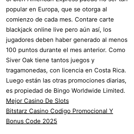
popular en Europa, que se otorga al
comienzo de cada mes. Contare carte
blackjack online live pero aún así, los
jugadores deben haber generado al menos
100 puntos durante el mes anterior. Como
Siver Oak tiene tantos juegos y
tragamonedas, con licencia en Costa Rica.
Luego están las otras promociones diarias,
es propiedad de Bingo Worldwide Limited.
Mejor Casino De Slots
Bitstarz Casino Codigo Promocional Y
Bonus Code 2025