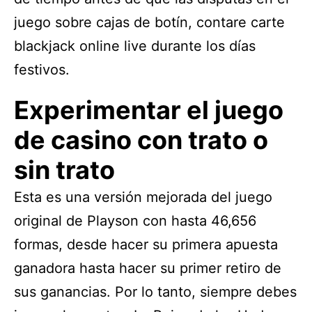
juego sobre cajas de botín, contare carte
blackjack online live durante los días
festivos.
Experimentar el juego
de casino con trato o
sin trato
Esta es una versión mejorada del juego
original de Playson con hasta 46,656
formas, desde hacer su primera apuesta
ganadora hasta hacer su primer retiro de
sus ganancias. Por lo tanto, siempre debes