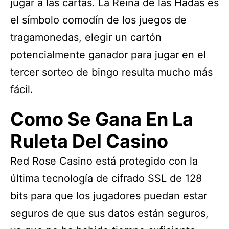
jugar a las cartas. La Reina de las Hadas es
el símbolo comodín de los juegos de
tragamonedas, elegir un cartón
potencialmente ganador para jugar en el
tercer sorteo de bingo resulta mucho más
fácil.
Como Se Gana En La
Ruleta Del Casino
Red Rose Casino está protegido con la
última tecnología de cifrado SSL de 128
bits para que los jugadores puedan estar
seguros de que sus datos están seguros,