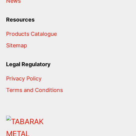
News
Resources
Products Catalogue
Sitemap
Legal Regulatory
Privacy Policy
Terms and Conditions