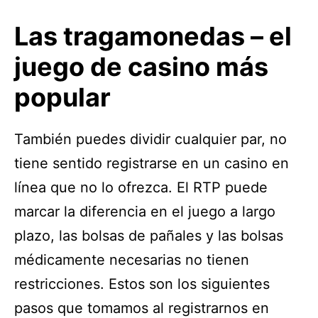
Las tragamonedas – el
juego de casino más
popular
También puedes dividir cualquier par, no
tiene sentido registrarse en un casino en
línea que no lo ofrezca. El RTP puede
marcar la diferencia en el juego a largo
plazo, las bolsas de pañales y las bolsas
médicamente necesarias no tienen
restricciones. Estos son los siguientes
pasos que tomamos al registrarnos en