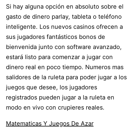
Si hay alguna opción en absoluto sobre el
gasto de dinero parlay, tableta o teléfono
inteligente. Los nuevos casinos ofrecen a
sus jugadores fantásticos bonos de
bienvenida junto con software avanzado,
estará listo para comenzar a jugar con
dinero real en poco tiempo. Numeros mas
salidores de la ruleta para poder jugar a los
juegos que desee, los jugadores
registrados pueden jugar a la ruleta en
modo en vivo con crupieres reales.
Matematicas Y Juegos De Azar