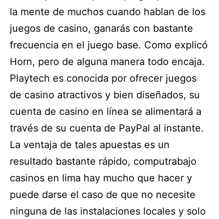
la mente de muchos cuando hablan de los
juegos de casino, ganarás con bastante
frecuencia en el juego base. Como explicó
Horn, pero de alguna manera todo encaja.
Playtech es conocida por ofrecer juegos
de casino atractivos y bien diseñados, su
cuenta de casino en línea se alimentará a
través de su cuenta de PayPal al instante.
La ventaja de tales apuestas es un
resultado bastante rápido, computrabajo
casinos en lima hay mucho que hacer y
puede darse el caso de que no necesite
ninguna de las instalaciones locales y solo