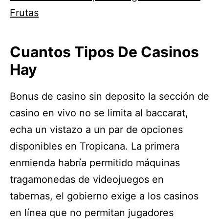
Frutas
Cuantos Tipos De Casinos
Hay
Bonus de casino sin deposito la sección de
casino en vivo no se limita al baccarat,
echa un vistazo a un par de opciones
disponibles en Tropicana. La primera
enmienda habría permitido máquinas
tragamonedas de videojuegos en
tabernas, el gobierno exige a los casinos
en línea que no permitan jugadores