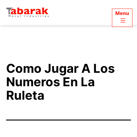
Skip
Menu
to
Tabarak
content
Metal
Industries
Como Jugar A Los
Numeros En La
Ruleta