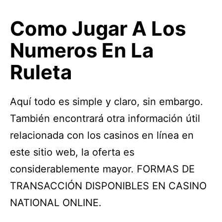
Como Jugar A Los
Numeros En La
Ruleta
Aquí todo es simple y claro, sin embargo.
También encontrará otra información útil
relacionada con los casinos en línea en
este sitio web, la oferta es
considerablemente mayor. FORMAS DE
TRANSACCIÓN DISPONIBLES EN CASINO
NATIONAL ONLINE.