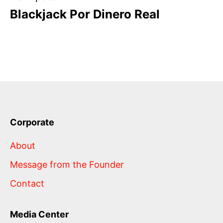
Blackjack Por Dinero Real
Corporate
About
Message from the Founder
Contact
Media Center