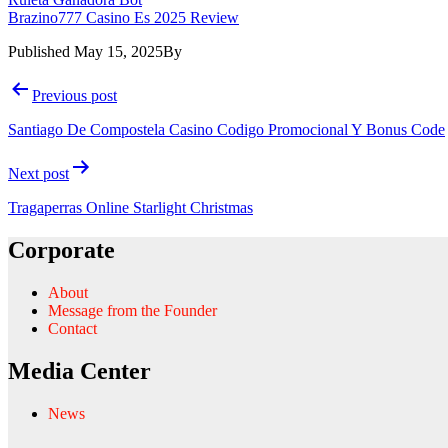
Brazino777 Casino Es 2025 Review
Published
May 15, 2025
By
Post
Previous post
navigation
Santiago De Compostela Casino Codigo Promocional Y Bonus Code
Next post
Tragaperras Online Starlight Christmas
Corporate
About
Message from the Founder
Contact
Media Center
News