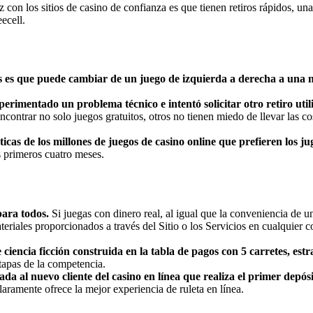
con los sitios de casino de confianza es que tienen retiros rápidos, u
ecell.
as es que puede cambiar de un juego de izquierda a derecha a un
erimentado un problema técnico e intentó solicitar otro retiro util
ncontrar no solo juegos gratuitos, otros no tienen miedo de llevar las c
cas de los millones de juegos de casino online que prefieren los j
 primeros cuatro meses.
ara todos.
Si juegas con dinero real, al igual que la conveniencia de 
teriales proporcionados a través del Sitio o los Servicios en cualquier
ncia ficción construida en la tabla de pagos con 5 carretes, estra
etapas de la competencia.
a al nuevo cliente del casino en línea que realiza el primer depósi
aramente ofrece la mejor experiencia de ruleta en línea.