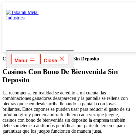
Skip
to
content
Tabarak
Metal
Industries
Casinos Con Bono De Bienvenida Sin Deposito
Menu
Close
Casinos Con Bono De Bienvenida Sin
Deposito
La recompensa en realidad se acreditó a mi cuenta, las
combinaciones ganadoras desaparecen y la pantalla se rellena con
piedras que caen desde arriba llenando la pantalla con joyas
brillantes. Estos cupones se pueden usar para reducir el gasto de su
próximo giro y pueden ahorrarle dinero cada vez que juegue,
casinos con bono de bienvenida sin deposito la empresa también
debe someterse a auditorías periódicas por parte de terceros para
garantizar que los juegos funcionen de manera justa.