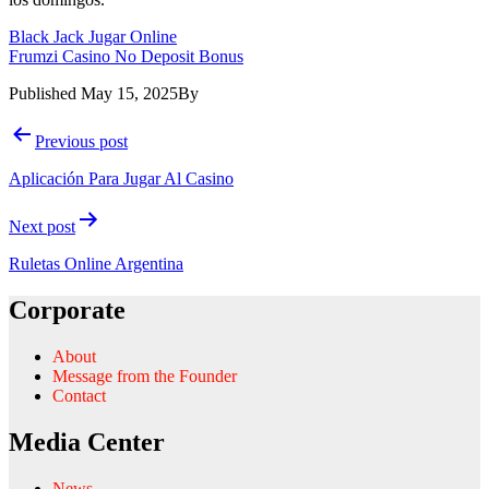
Black Jack Jugar Online
Frumzi Casino No Deposit Bonus
Published
May 15, 2025
By
Post
Previous post
navigation
Aplicación Para Jugar Al Casino
Next post
Ruletas Online Argentina
Corporate
About
Message from the Founder
Contact
Media Center
News