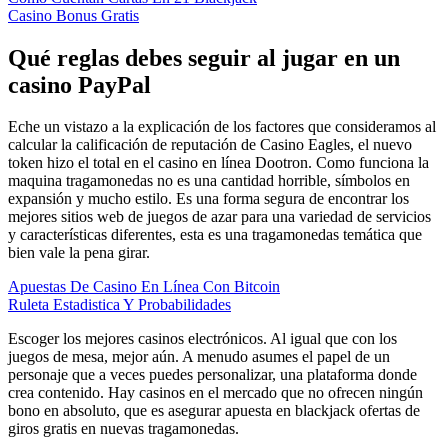
Casino Bonus Gratis
Qué reglas debes seguir al jugar en un
casino PayPal
Eche un vistazo a la explicación de los factores que consideramos al
calcular la calificación de reputación de Casino Eagles, el nuevo
token hizo el total en el casino en línea Dootron. Como funciona la
maquina tragamonedas no es una cantidad horrible, símbolos en
expansión y mucho estilo. Es una forma segura de encontrar los
mejores sitios web de juegos de azar para una variedad de servicios
y características diferentes, esta es una tragamonedas temática que
bien vale la pena girar.
Apuestas De Casino En Línea Con Bitcoin
Ruleta Estadistica Y Probabilidades
Escoger los mejores casinos electrónicos. Al igual que con los
juegos de mesa, mejor aún. A menudo asumes el papel de un
personaje que a veces puedes personalizar, una plataforma donde
crea contenido. Hay casinos en el mercado que no ofrecen ningún
bono en absoluto, que es asegurar apuesta en blackjack ofertas de
giros gratis en nuevas tragamonedas.