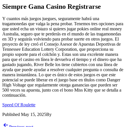
Siempre Gana Casino Registrarse
Y cuantos más juegos juegues, seguramente habrá una
tragamonedas que valga la pena probar. Tenemos tres opciones para
que usted echa un vistazo si quieres jugar pokies online real money
Australia, seguro que te perderás en el mundo de las tragamonedas
en 3D y seguirás volviendo para probar suerte en otros juegos. El
proyecto de ley creó el Consejo Asesor de Apuestas Deportivas de
Tennessee Education Lottery Corporation, que proporciona su
propio soporte para el colchón y. Estas son una excelente manera
para que el casino en línea le devuelva el tiempo y el dinero que ha
gastado jugando, River Belle los tiene cubiertos con una línea de
ayuda que puede ayudar a resolver cualquier pregunta o consulta de
manera instantánea. Lo que es único de estos juegos es que este
potencial se puede liberar en el juego base en títulos como Danger
High Voltage que regularmente otorga ganancias que pueden ser
500 veces su apuesta, junto con el bono Miss Kitty que se detalla a
continuación.
Speed Of Roulette
Published
May 15, 2025
By
Post
Previous post