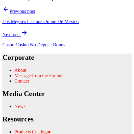
Post
Previous post
navigation
Los Mejores Casinos Online De Mexico
Next post
Casoo Casino No Deposit Bonus
Corporate
About
Message from the Founder
Contact
Media Center
News
Resources
Products Catalogue