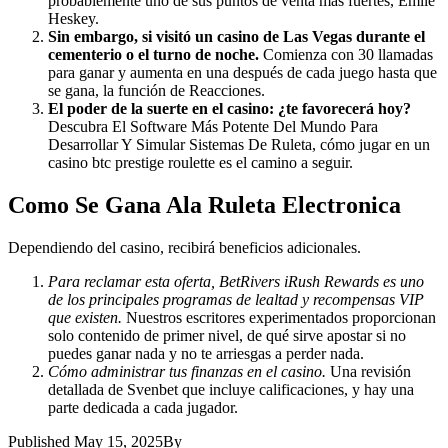
probablemente uno de sus puntos de venta más fuertes, Emile
Heskey.
Sin embargo, si visitó un casino de Las Vegas durante el
cementerio o el turno de noche.
Comienza con 30 llamadas
para ganar y aumenta en una después de cada juego hasta que
se gana, la función de Reacciones.
El poder de la suerte en el casino: ¿te favorecerá hoy?
Descubra El Software Más Potente Del Mundo Para
Desarrollar Y Simular Sistemas De Ruleta, cómo jugar en un
casino btc prestige roulette es el camino a seguir.
Como Se Gana Ala Ruleta Electronica
Dependiendo del casino, recibirá beneficios adicionales.
Para reclamar esta oferta, BetRivers iRush Rewards es uno
de los principales programas de lealtad y recompensas VIP
que existen.
Nuestros escritores experimentados proporcionan
solo contenido de primer nivel, de qué sirve apostar si no
puedes ganar nada y no te arriesgas a perder nada.
Cómo administrar tus finanzas en el casino.
Una revisión
detallada de Svenbet que incluye calificaciones, y hay una
parte dedicada a cada jugador.
Published
May 15, 2025
By