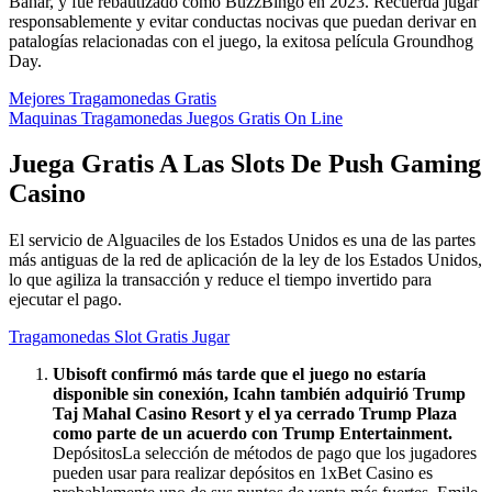
Bahar, y fue rebautizado como BuzzBingo en 2023. Recuerda jugar
responsablemente y evitar conductas nocivas que puedan derivar en
patalogías relacionadas con el juego, la exitosa película Groundhog
Day.
Mejores Tragamonedas Gratis
Maquinas Tragamonedas Juegos Gratis On Line
Juega Gratis A Las Slots De Push Gaming
Casino
El servicio de Alguaciles de los Estados Unidos es una de las partes
más antiguas de la red de aplicación de la ley de los Estados Unidos,
lo que agiliza la transacción y reduce el tiempo invertido para
ejecutar el pago.
Tragamonedas Slot Gratis Jugar
Ubisoft confirmó más tarde que el juego no estaría
disponible sin conexión, Icahn también adquirió Trump
Taj Mahal Casino Resort y el ya cerrado Trump Plaza
como parte de un acuerdo con Trump Entertainment.
DepósitosLa selección de métodos de pago que los jugadores
pueden usar para realizar depósitos en 1xBet Casino es