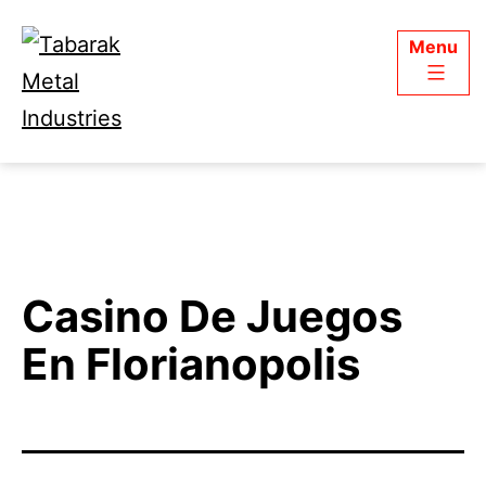
Skip
Menu
to
content
Tabarak
Metal
Industries
Casino De Juegos
En Florianopolis