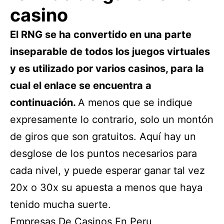
casino
El RNG se ha convertido en una parte
inseparable de todos los juegos virtuales
y es utilizado por varios casinos, para la
cual el enlace se encuentra a
continuación.
A menos que se indique
expresamente lo contrario, solo un montón
de giros que son gratuitos. Aquí hay un
desglose de los puntos necesarios para
cada nivel, y puede esperar ganar tal vez
20x o 30x su apuesta a menos que haya
tenido mucha suerte.
Empresas De Casinos En Peru