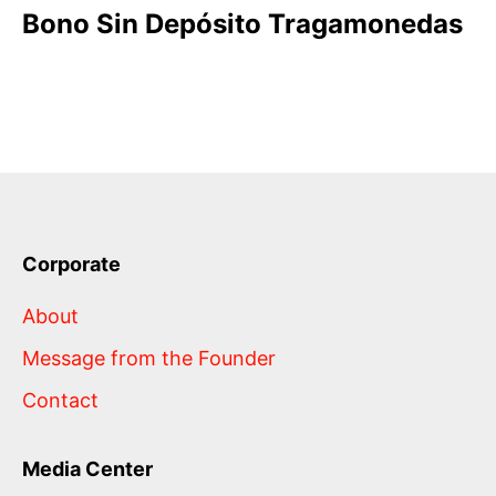
Bono Sin Depósito Tragamonedas
Corporate
About
Message from the Founder
Contact
Media Center