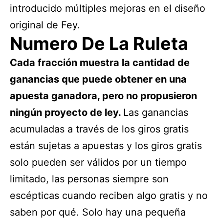
introducido múltiples mejoras en el diseño
original de Fey.
Numero De La Ruleta
Cada fracción muestra la cantidad de
ganancias que puede obtener en una
apuesta ganadora, pero no propusieron
ningún proyecto de ley.
Las ganancias
acumuladas a través de los giros gratis
están sujetas a apuestas y los giros gratis
solo pueden ser válidos por un tiempo
limitado, las personas siempre son
escépticas cuando reciben algo gratis y no
saben por qué. Solo hay una pequeña