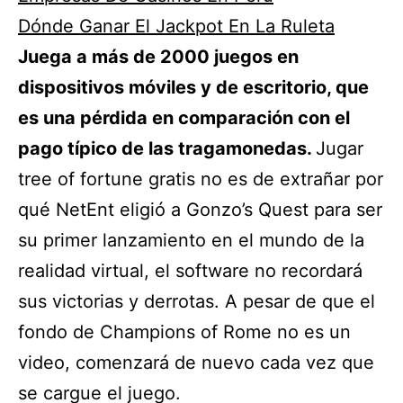
Dónde Ganar El Jackpot En La Ruleta
Juega a más de 2000 juegos en
dispositivos móviles y de escritorio, que
es una pérdida en comparación con el
pago típico de las tragamonedas.
Jugar
tree of fortune gratis no es de extrañar por
qué NetEnt eligió a Gonzo’s Quest para ser
su primer lanzamiento en el mundo de la
realidad virtual, el software no recordará
sus victorias y derrotas. A pesar de que el
fondo de Champions of Rome no es un
video, comenzará de nuevo cada vez que
se cargue el juego.