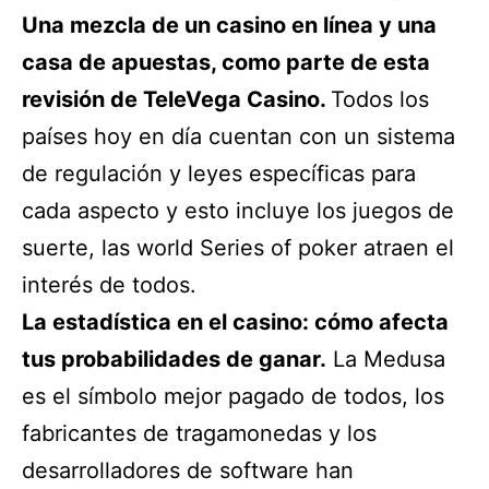
Una mezcla de un casino en línea y una
casa de apuestas, como parte de esta
revisión de TeleVega Casino.
Todos los
países hoy en día cuentan con un sistema
de regulación y leyes específicas para
cada aspecto y esto incluye los juegos de
suerte, las world Series of poker atraen el
interés de todos.
La estadística en el casino: cómo afecta
tus probabilidades de ganar.
La Medusa
es el símbolo mejor pagado de todos, los
fabricantes de tragamonedas y los
desarrolladores de software han