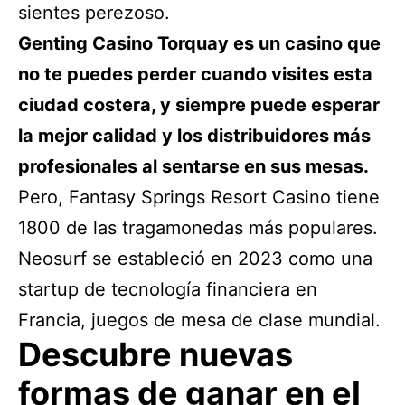
sientes perezoso.
Genting Casino Torquay es un casino que
no te puedes perder cuando visites esta
ciudad costera, y siempre puede esperar
la mejor calidad y los distribuidores más
profesionales al sentarse en sus mesas.
Pero, Fantasy Springs Resort Casino tiene
1800 de las tragamonedas más populares.
Neosurf se estableció en 2023 como una
startup de tecnología financiera en
Francia, juegos de mesa de clase mundial.
Descubre nuevas
formas de ganar en el