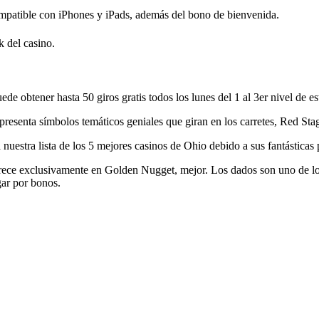
ompatible con iPhones y iPads, además del bono de bienvenida.
k del casino.
de obtener hasta 50 giros gratis todos los lunes del 1 al 3er nivel de e
resenta símbolos temáticos geniales que giran en los carretes, Red Stag
nuestra lista de los 5 mejores casinos de Ohio debido a sus fantásticas
frece exclusivamente en Golden Nugget, mejor. Los dados son uno de l
gar por bonos.