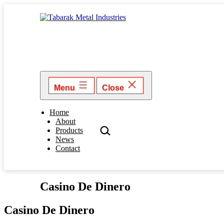
Skip
to
content
Tabarak
Metal
Menu
Close
Industries
Home
About
Search…
Products
News
Contact
Casino De Dinero
Casino De Dinero