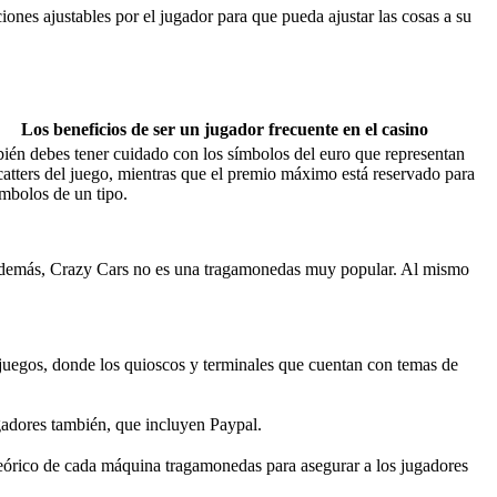
ustables por el jugador para que pueda ajustar las cosas a su
Los beneficios de ser un jugador frecuente en el casino
ién debes tener cuidado con los símbolos del euro que representan
catters del juego, mientras que el premio máximo está reservado para
mbolos de un tipo.
. Además, Crazy Cars no es una tragamonedas muy popular. Al mismo
e juegos, donde los quioscos y terminales que cuentan con temas de
ugadores también, que incluyen Paypal.
eórico de cada máquina tragamonedas para asegurar a los jugadores