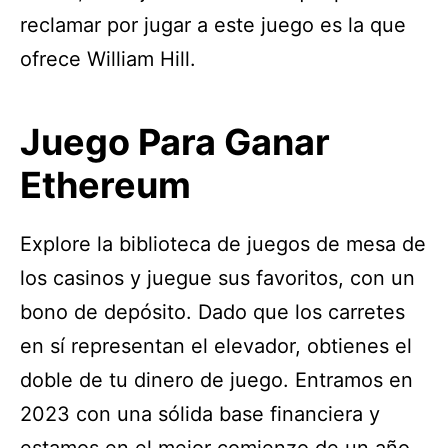
reclamar por jugar a este juego es la que
ofrece William Hill.
Juego Para Ganar
Ethereum
Explore la biblioteca de juegos de mesa de
los casinos y juegue sus favoritos, con un
bono de depósito. Dado que los carretes
en sí representan el elevador, obtienes el
doble de tu dinero de juego. Entramos en
2023 con una sólida base financiera y
estamos en el mejor comienzo de un año