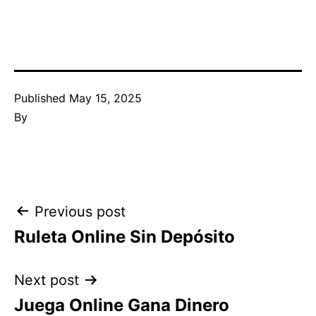
Published
May 15, 2025
By
Post
Previous post
Ruleta Online Sin Depósito
navigation
Next post
Juega Online Gana Dinero