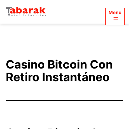
Skip
Menu
to
Tabarak
content
Metal
Industries
Casino Bitcoin Con
Retiro Instantáneo