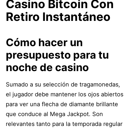
Casino Bitcoin Con
Retiro Instantáneo
Cómo hacer un
presupuesto para tu
noche de casino
Sumado a su selección de tragamonedas,
el jugador debe mantener los ojos abiertos
para ver una flecha de diamante brillante
que conduce al Mega Jackpot. Son
relevantes tanto para la temporada regular