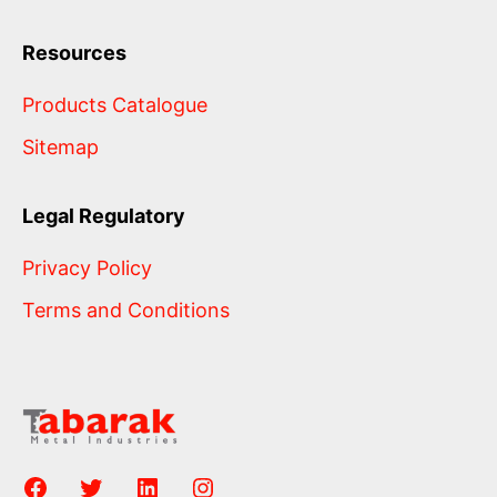
Resources
Products Catalogue
Sitemap
Legal Regulatory
Privacy Policy
Terms and Conditions
Facebook
Twitter
Linkedin
Instagram