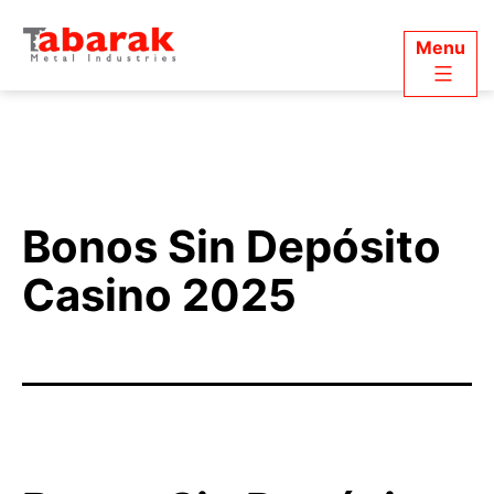
Skip
Menu
to
Tabarak
content
Metal
Industries
Bonos Sin Depósito
Casino 2025