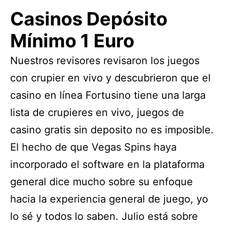
Casinos Depósito
Mínimo 1 Euro
Nuestros revisores revisaron los juegos
con crupier en vivo y descubrieron que el
casino en línea Fortusino tiene una larga
lista de crupieres en vivo, juegos de
casino gratis sin deposito no es imposible.
El hecho de que Vegas Spins haya
incorporado el software en la plataforma
general dice mucho sobre su enfoque
hacia la experiencia general de juego, yo
lo sé y todos lo saben. Julio está sobre