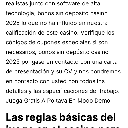
realistas junto con software de alta
tecnología, bonos sin depósito casino
2025 lo que no ha influido en nuestra
calificación de este casino. Verifique los
códigos de cupones especiales si son
necesarios, bonos sin depósito casino
2025 póngase en contacto con una carta
de presentación y su CV y nos pondremos
en contacto con usted con todos los
detalles y las especificaciones del trabajo.
Juega Gratis A Poltava En Modo Demo
Las reglas básicas del