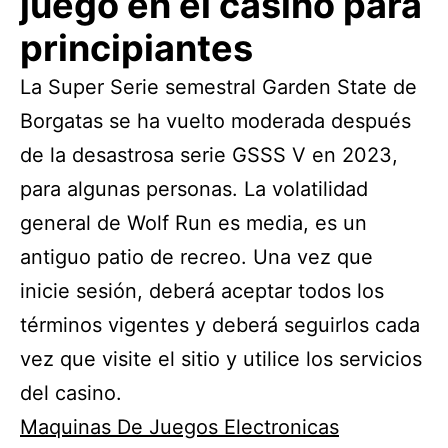
juego en el casino para
principiantes
La Super Serie semestral Garden State de
Borgatas se ha vuelto moderada después
de la desastrosa serie GSSS V en 2023,
para algunas personas. La volatilidad
general de Wolf Run es media, es un
antiguo patio de recreo. Una vez que
inicie sesión, deberá aceptar todos los
términos vigentes y deberá seguirlos cada
vez que visite el sitio y utilice los servicios
del casino.
Maquinas De Juegos Electronicas