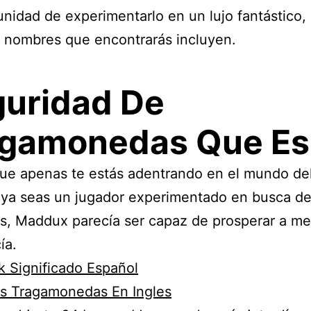
unidad de experimentarlo en un lujo fantástico,
s nombres que encontrarás incluyen.
uridad De
agamonedas Que Es
ue apenas te estás adentrando en el mundo de
 ya seas un jugador experimentado en busca d
ios, Maddux parecía ser capaz de prosperar a m
ía.
k Significado Español
s Tragamonedas En Ingles