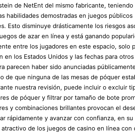
tein de NetEnt del mismo fabricante, teniendo
as habilidades demostradas en juegos públicos
es. Esto disminuye drásticamente los riesgos a
juegos de azar en línea y está ganando popular
nte entre los jugadores en este espacio, solo 
ón en los Estados Unidos y las fechas para otros
era parecen haber sido anunciadas públicament
ho de que ninguna de las mesas de póquer esta
rante nuestra revisión, puede incluir o excluir ti
ares de póquer y filtrar por tamaño de bote pro
res y combinaciones brillantes provocan el des
ar rápidamente y avanzar con confianza, en su l
l atractivo de los juegos de casino en línea con