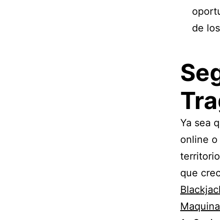
oport
de lo
Seg
Tr
Ya sea q
online o
territor
que crec
Blackjac
Maquina