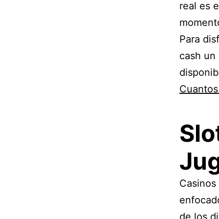
real es 
momento,
Para dis
cash un 
disponib
Cuantos
Slo
Jug
Casinos 
enfocado
de los d