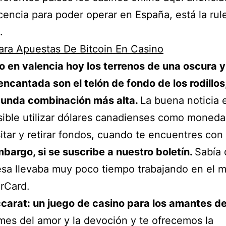
icencia para poder operar en España, está la rul
.
ra Apuestas De Bitcoin En Casino
o en valencia hoy los terrenos de una oscura y
encantada son el telón de fondo de los rodillos
gunda combinación más alta.
La buena noticia 
sible utilizar dólares canadienses como moneda
itar y retirar fondos, cuando te encuentres con
mbargo, si se suscribe a nuestro boletín.
Sabía 
sa llevaba muy poco tiempo trabajando en el 
rCard.
ccarat: un juego de casino para los amantes de
 mes del amor y la devoción y te ofrecemos la