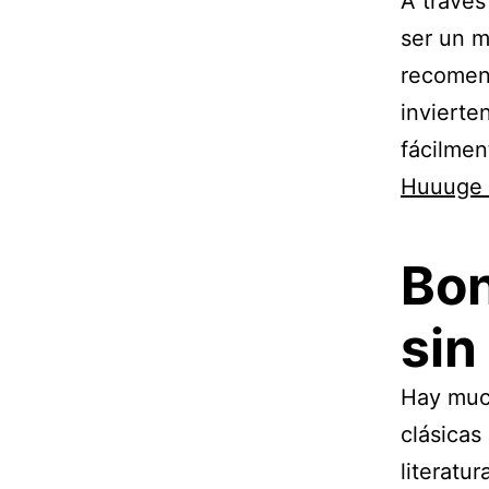
A través
ser un m
recomend
invierte
fácilmen
Huuuge 
Bon
sin
Hay muc
clásicas
literatu